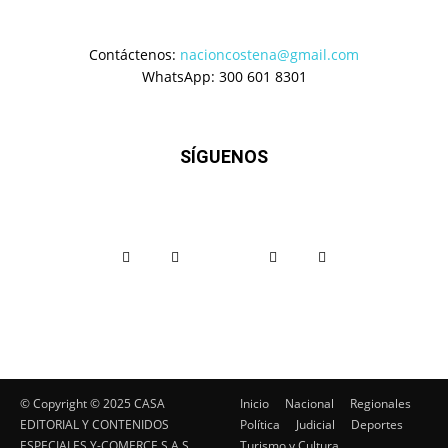
Contáctenos:
nacioncostena@gmail.com
WhatsApp: 300 601 8301
SÍGUENOS
© Copyright ©️ 2025 CASA
Inicio
Nacional
Regionales
EDITORIAL Y CONTENIDOS
Política
Judicial
Deportes
ESPECIALES Y-COMERCE S.A.S.
Turismo y Cultura