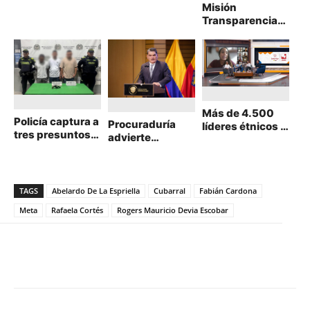
Misión
Transparencia
vigilará recursos
públicos de
proyectos del
Fondo
Adaptación en
La Mojana
Más de 4.500
Policía captura a
Procuraduría
líderes étnicos y
tres presuntos
advierte
funcionarios se
delincuentes
persistencia de
certificaron en
tras robo en el
violencia contra
Consulta Previa
norte de
población
en Colombia
Barranquilla
LGBTIQ+ en
TAGS
Abelardo De La Espriella
Cubarral
Fabián Cardona
Colombia
Meta
Rafaela Cortés
Rogers Mauricio Devia Escobar