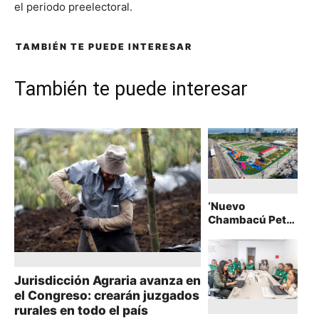
el periodo preelectoral.
TAMBIÉN TE PUEDE INTERESAR
También te puede interesar
‘Nuevo
Chambacú Pet
Family’: el nuevo
espacio pet
friendly de
Cartagena
Jurisdicción Agraria avanza en
el Congreso: crearán juzgados
rurales en todo el país