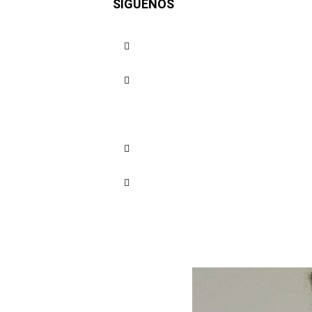
SÍGUENOS
campesino
afrodesce
defenderl
Cuota