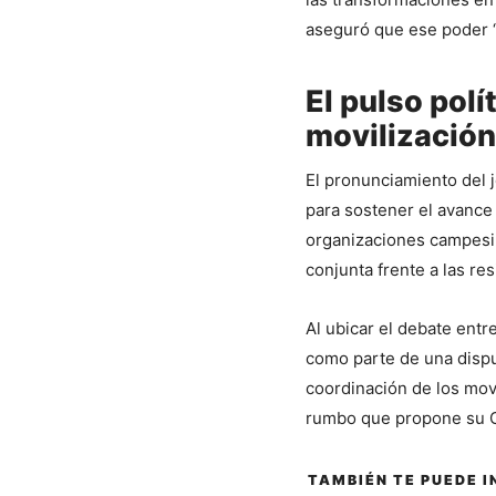
aseguró que ese poder “
El pulso polí
movilización
El pronunciamiento del j
para sostener el avance 
organizaciones campesin
conjunta frente a las res
Al ubicar el debate entre
como parte de una dispu
coordinación de los movi
rumbo que propone su 
También te pu
TAMBIÉN TE PUEDE 