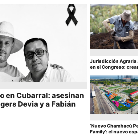
Jurisdicción Agraria
en el Congreso: crea
juzgados rurales en 
país
o en Cubarral: asesinan
ogers Devia y a Fabián
‘Nuevo Chambacú P
Family’: el nuevo esp
friendly de Cartagen