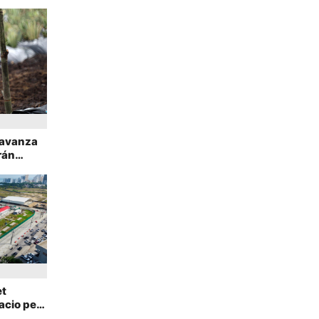
 avanza
rán
todo el
et
acio pet
a