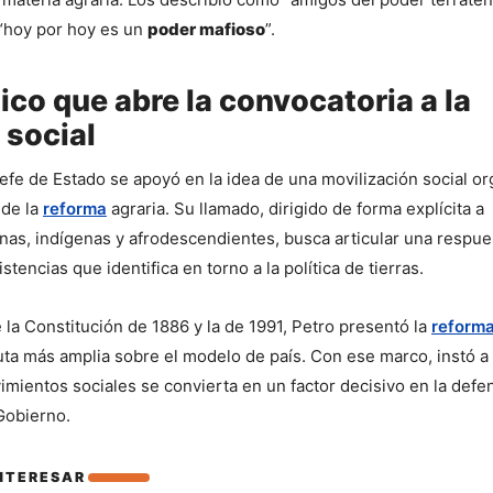
hoy por hoy es un 
poder mafioso
”.
tico que abre la convocatoria a la
 social
efe de Estado se apoyó en la idea de una movilización social or
de la 
reforma
 agraria. Su llamado, dirigido de forma explícita a 
as, indígenas y afrodescendientes, busca articular una respues
istencias que identifica en torno a la política de tierras.
 la Constitución de 1886 y la de 1991, Petro presentó la 
reform
ta más amplia sobre el modelo de país. Con ese marco, instó a q
mientos sociales se convierta en un factor decisivo en la defen
Gobierno.
ede interesar
INTERESAR