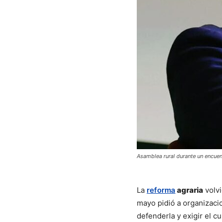
Asamblea rural durante un encuen
La 
reforma
 agraria
 volv
mayo pidió a organizaci
defenderla y exigir el c