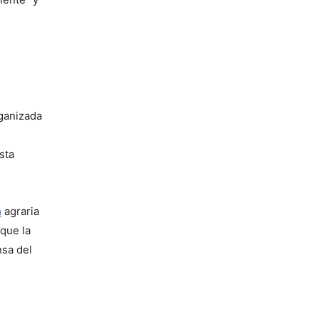
ganizada 
ta 
a
 agraria 
ue la 
sa del 