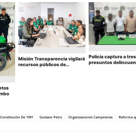
Policía captura a tres
Misión Transparencia vigilará
presuntos delincuen
recursos públicos de
robo en el norte de
proyectos del Fondo
Barranquilla
Adaptación en La Mojana
ntos
ambo
Constitución De 1991
Gustavo Petro
Organizaciones Campesinas
Reforma a