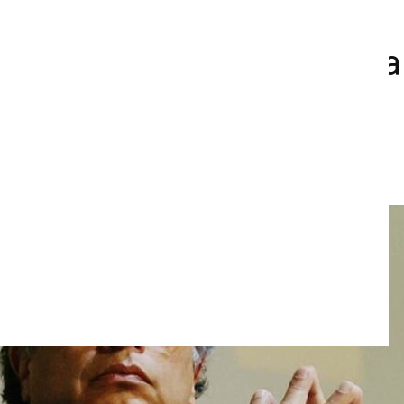
s, indígenas y
ndientes a coordinarse pa
a