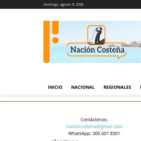
domingo, agosto 9, 2026
INICIO
NACIONAL
REGIONALES
Inicio
Política
Reforma agra
Contáctenos:
Política
nacioncostena@gmail.com
Reforma a
WhatsApp: 300 601 8301