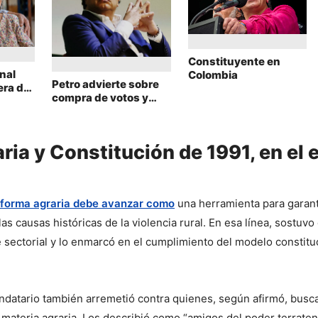
Constituyente en
nal
Colombia
Petro advierte sobre
era de
compra de votos y
orte
ordena al Gobierno
enfocarse en resolver
necesidades del
ia y Constitución de 1991, en el e
pueblo
eforma agraria debe avanzar como
 una herramienta para garant
 las causas históricas de la violencia rural. En esa línea, sostuvo 
sectorial y lo enmarcó en el cumplimiento del modelo constituc
ndatario también arremetió contra quienes, según afirmó, busca
materia agraria. Los describió como “amigos del poder terrateni