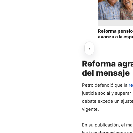
Reforma pensio
avanza a la esp
decisión de la C
Constitucional
Reforma agrar
del mensaje
Petro defendió que la 
r
justicia social y superar
debate excede un ajuste 
vigente.
En su publicación, el ma
las transformaciones en 