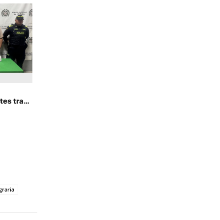
tes tras
graria