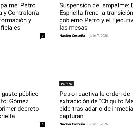
palme: Petro
Suspensión del empalme: 
a y Contraloría
Espriella frena la transició
información y
gobierno Petro y el Ejecuti
ficiales
las mesas
Nación Costeña
-
julio 7, 2026
0
Política
 gasto público
Petro reactiva la orden de
sto: Gómez
extradición de “Chiquito Ma
 primer decreto
pide trasladarlo de inmedia
riella
capturan
Nación Costeña
-
julio 1, 2026
0