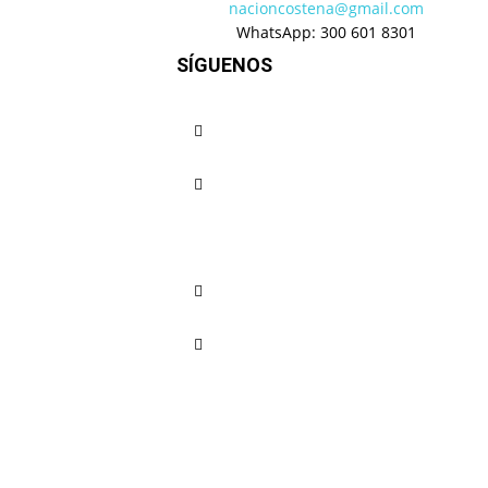
nacioncostena@gmail.com
WhatsApp: 300 601 8301
SÍGUENOS
Judicial
Juicio contra Julia
Fiscalía formaliza
presuntos títulos 
II
Nación Costeña
-
julio 12, 2026
Política