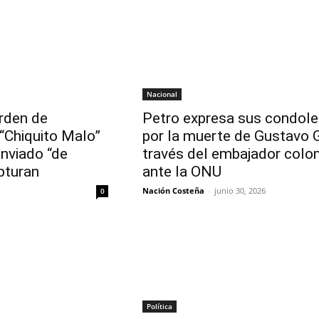
Nacional
orden de
Petro expresa sus condole
 “Chiquito Malo”
por la muerte de Gustavo 
nviado “de
través del embajador colo
apturan
ante la ONU
Nación Costeña
-
junio 30, 2026
0
Política