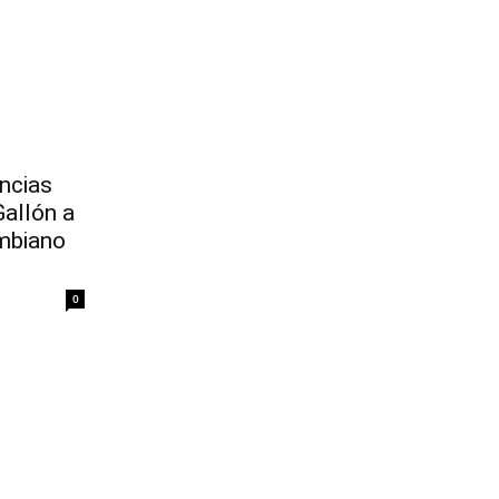
ncias
Gallón a
mbiano
0