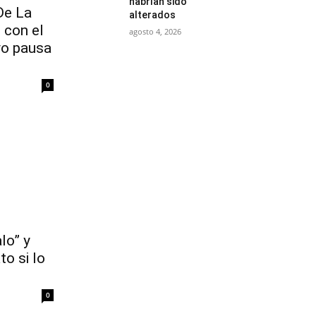
habrían sido
De La
alterados
n con el
agosto 4, 2026
vo pausa
0
lo” y
to si lo
0