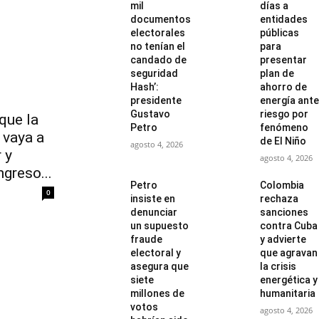
mil
días a
documentos
entidades
electorales
públicas
no tenían el
para
candado de
presentar
seguridad
plan de
Hash’:
ahorro de
presidente
energía ante
Gustavo
riesgo por
que la
Petro
fenómeno
 vaya a
de El Niño
agosto 4, 2026
 y
agosto 4, 2026
greso...
Petro
Colombia
0
insiste en
rechaza
denunciar
sanciones
un supuesto
contra Cuba
fraude
y advierte
electoral y
que agravan
asegura que
la crisis
siete
energética y
millones de
humanitaria
votos
agosto 4, 2026