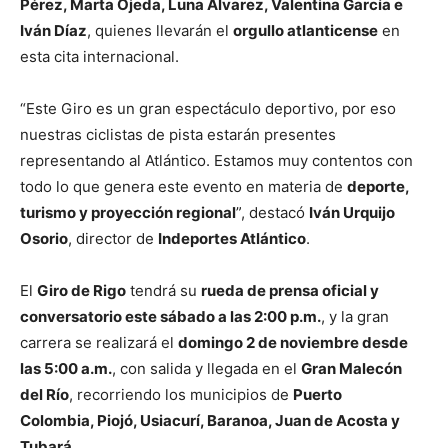
Pérez, Marta Ojeda, Luna Álvarez, Valentina García e
Iván Díaz
, quienes llevarán el
orgullo atlanticense
en
esta cita internacional.
“Este Giro es un gran espectáculo deportivo, por eso
nuestras ciclistas de pista estarán presentes
representando al Atlántico. Estamos muy contentos con
todo lo que genera este evento en materia de
deporte,
turismo y proyección regional
”, destacó
Iván Urquijo
Osorio
, director de
Indeportes Atlántico
.
El
Giro de Rigo
tendrá su
rueda de prensa oficial y
conversatorio este sábado a las 2:00 p.m.
, y la gran
carrera se realizará el
domingo 2 de noviembre desde
las 5:00 a.m.
, con salida y llegada en el
Gran Malecón
del Río
, recorriendo los municipios de
Puerto
Colombia, Piojó, Usiacurí, Baranoa, Juan de Acosta y
Tubará
.