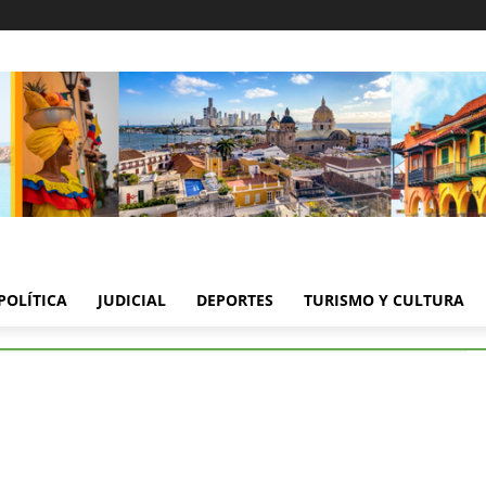
POLÍTICA
JUDICIAL
DEPORTES
TURISMO Y CULTURA
llece Giovanni Barandica, icono cultural
iovanni Barandica, icono