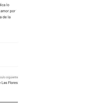
ica lo
u amor por
a de la
ículo siguiente
e Las Flores