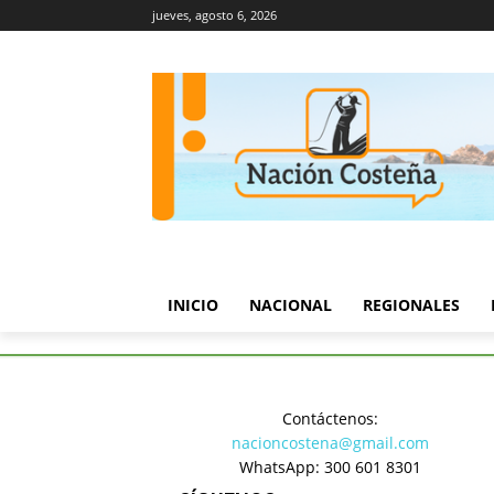
jueves, agosto 6, 2026
INICIO
NACIONAL
REGIONALES
Inicio
Turismo y Cultura
Fa
Contáctenos:
Turismo y Cultura
nacioncostena@gmail.com
Fallece G
WhatsApp: 300 601 8301