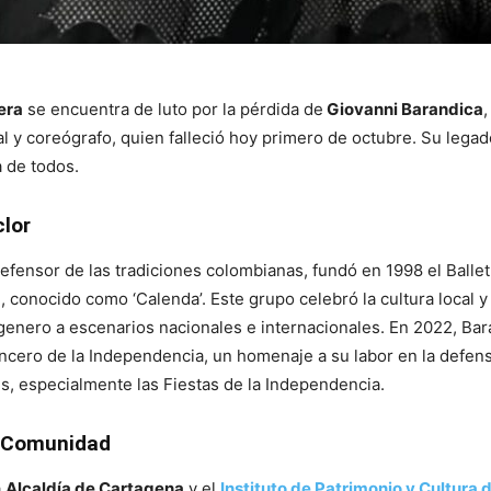
era
se encuentra de luto por la pérdida de
Giovanni Barandica
,
l y coreógrafo, quien falleció hoy primero de octubre. Su legad
 de todos.
clor
efensor de las tradiciones colombianas, fundó en 1998 el Ballet
a
, conocido como ‘Calenda’. Este grupo celebró la cultura local y 
agenero a escenarios nacionales e internacionales. En 2022, Ba
cero de la Independencia, un homenaje a su labor en la defens
es, especialmente las Fiestas de la Independencia.
a Comunidad
a
Alcaldía de Cartagena
y el
Instituto de Patrimonio y Cultura 