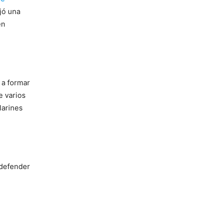
jó una
en
 a formar
e varios
larines
 defender