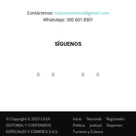
Contáctenos:
nacioncostena@gmail.com
WhatsApp: 300 601 8301
SÍGUENOS
© Copyright ©️ 2025 CASA
Inicio
Nacional
Regionales
EDITORIAL Y CONTENIDOS
Política
Judicial
Deportes
ESPECIALES Y-COMERCE S.A.S.
Turismo y Cultura