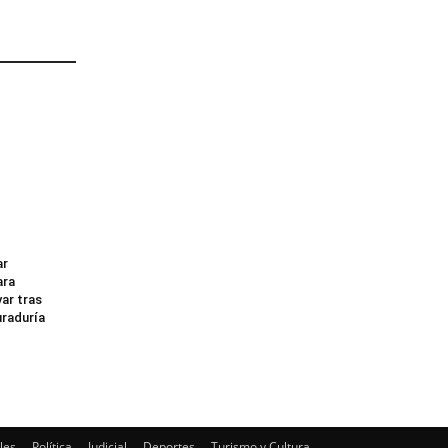
ar
ara
ar tras
uraduría
les
Política
Judicial
Deportes
Turismo y Cultura