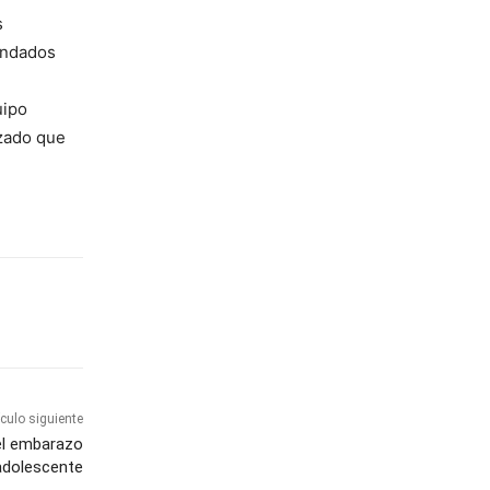
s
lindados
uipo
izado que
ículo siguiente
 el embarazo
adolescente