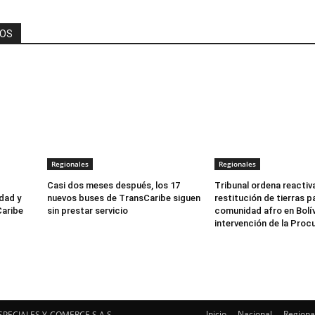
DOS
Regionales
Regionales
Casi dos meses después, los 17
Tribunal ordena reactiv
dad y
nuevos buses de TransCaribe siguen
restitución de tierras p
Caribe
sin prestar servicio
comunidad afro en Bolív
intervención de la Proc
Inicio
Nacional
Regiona
SPECIALES Y-COMERCE S.A.S.