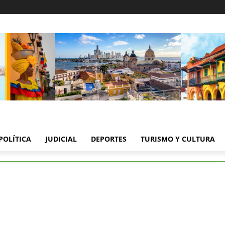
POLÍTICA
JUDICIAL
DEPORTES
TURISMO Y CULTURA
or de Bolívar refuerza la seguridad
r de Bolívar refuerza la