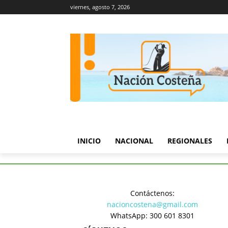
viernes, agosto 7, 2026
INICIO
NACIONAL
REGIONALES
Inicio
Regionales
Gobernad
Contáctenos:
Regionales
nacioncostena@gmail.com
Gobernado
WhatsApp: 300 601 8301