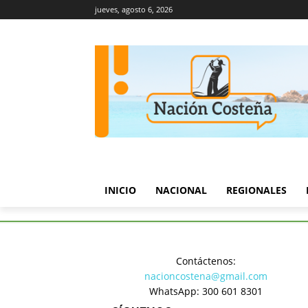
jueves, agosto 6, 2026
INICIO
NACIONAL
REGIONALES
Inicio
Nacional
Gobierno re
Contáctenos:
Nacional
nacioncostena@gmail.com
Gobierno 
WhatsApp: 300 601 8301