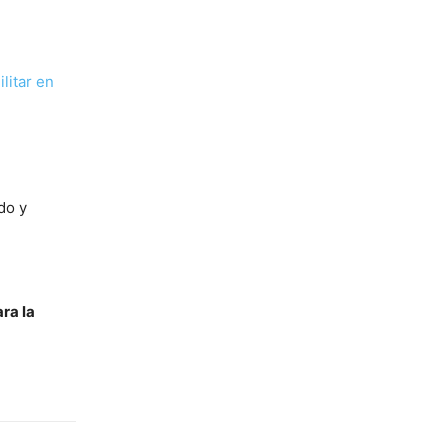
litar en
do y
ra la