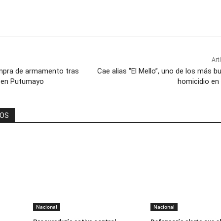
Art
ompra de armamento tras
Cae alias “El Mello”, uno de los más 
r en Putumayo
homicidio en 
DOS
Nacional
Nacional