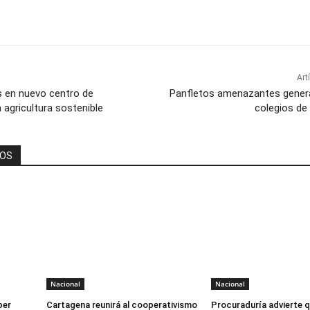
Art
s en nuevo centro de
Panfletos amenazantes genera
a agricultura sostenible
colegios de 
DOS
Nacional
Nacional
per
Cartagena reunirá al cooperativismo
Procuraduría advierte q