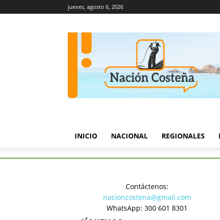
jueves, agosto 6, 2026
INICIO
NACIONAL
REGIONALES
Inicio
Nacional
Gobierno so
Contáctenos:
Nacional
nacioncostena@gmail.com
Gobierno s
WhatsApp: 300 601 8301