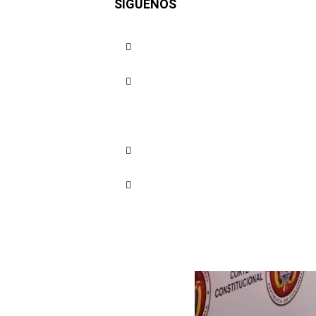
SÍGUENOS
crisis de 
recursos, 
Cuota