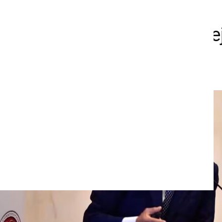
salud no es por falta de
sino por fallas en su mane