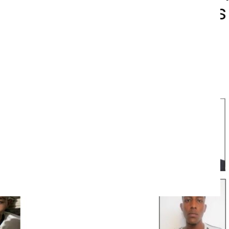
ntos homicidas buscados
a