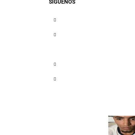
SÍGUENOS
dos presu
Cartagen
Cuota