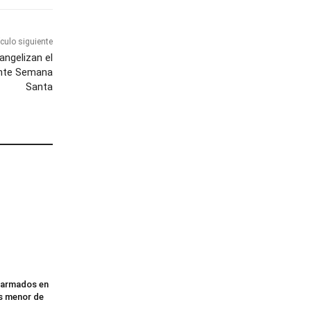
ículo siguiente
angelizan el
ante Semana
Santa
 armados en
es menor de