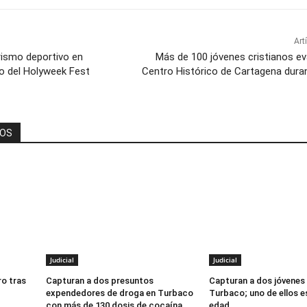
Art
rismo deportivo en
Más de 100 jóvenes cristianos ev
io del Holyweek Fest
Centro Histórico de Cartagena dur
DOS
Judicial
Judicial
o tras
Capturan a dos presuntos
Capturan a dos jóvenes
expendedores de droga en Turbaco
Turbaco; uno de ellos 
con más de 130 dosis de cocaína
edad