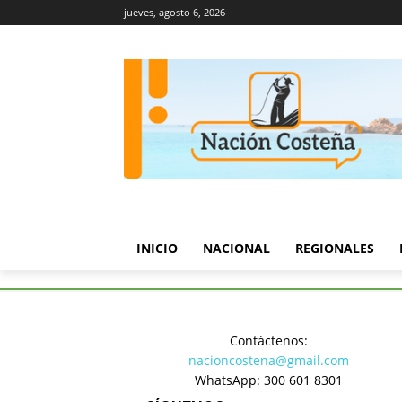
jueves, agosto 6, 2026
INICIO
NACIONAL
REGIONALES
Inicio
Judicial
Hasta $20 mi
Contáctenos:
Judicial
nacioncostena@gmail.com
Hasta $20
WhatsApp: 300 601 8301