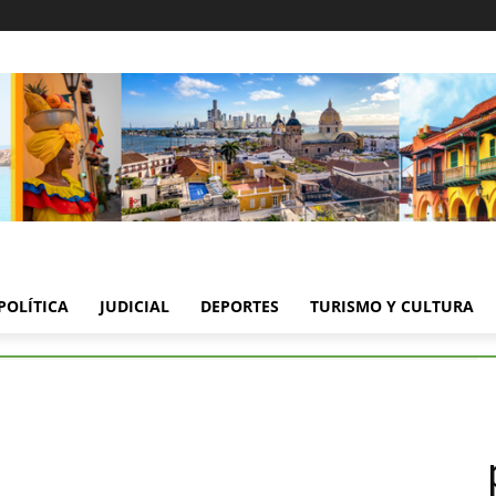
POLÍTICA
JUDICIAL
DEPORTES
TURISMO Y CULTURA
llones de recompensa por dos presuntos homicidas buscados en Cartagena
 millones de recompensa 