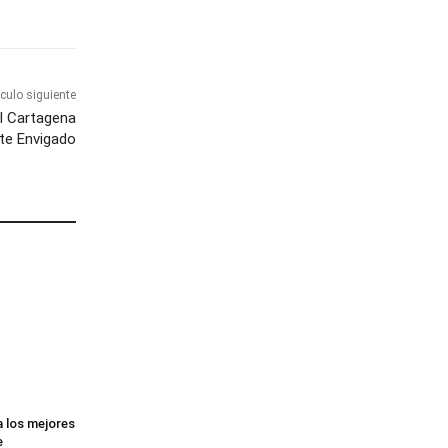
ículo siguiente
al Cartagena
te Envigado
 los mejores
e