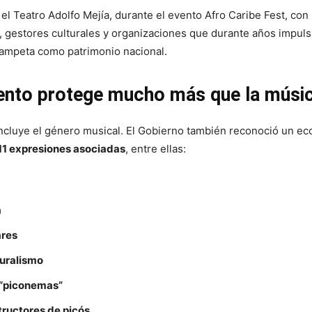
 el Teatro Adolfo Mejía, durante el evento Afro Caribe Fest, con
s, gestores culturales y organizaciones que durante años impuls
hampeta como patrimonio nacional.
ento protege mucho más que la músi
 incluye el género musical. El Gobierno también reconoció un e
11 expresiones asociadas
, entre ellas:
a
ares
muralismo
s “piconemas”
tructores de picós