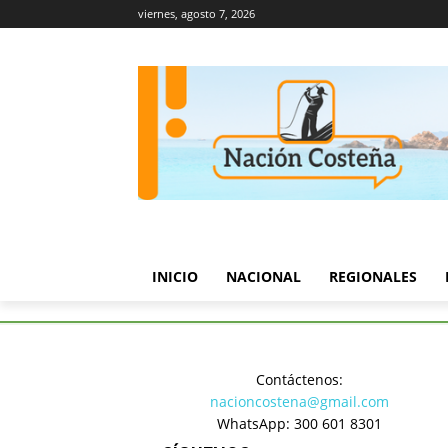
viernes, agosto 7, 2026
INICIO
NACIONAL
REGIONALES
Inicio
Turismo y Cultura
La
Contáctenos:
Turismo y Cultura
nacioncostena@gmail.com
La champe
WhatsApp: 300 601 8301