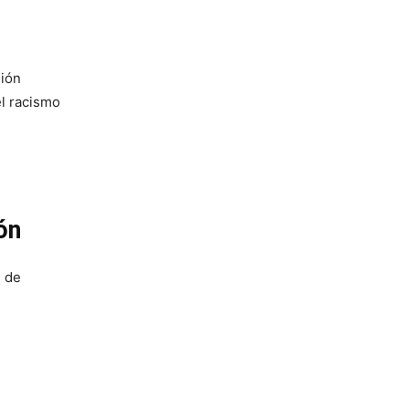
sión
el racismo
ón
s de