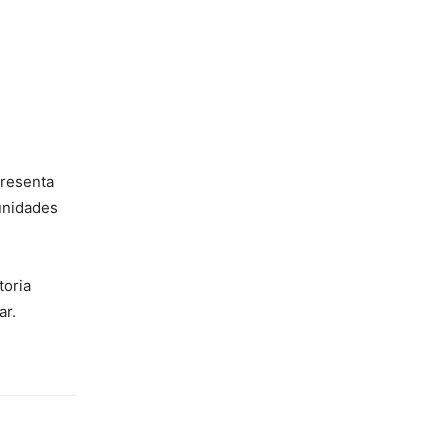
presenta
munidades
toria
ar.