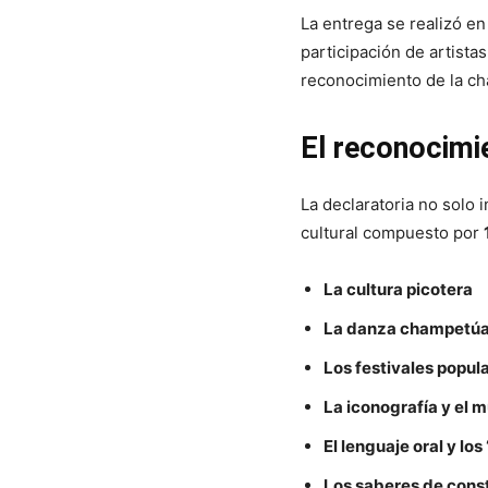
La entrega se realizó en
participación de artista
reconocimiento de la c
El reconocimi
La declaratoria no solo
cultural compuesto por
La cultura picotera
La danza champetú
Los festivales popul
La iconografía y el 
El lenguaje oral y lo
Los saberes de cons