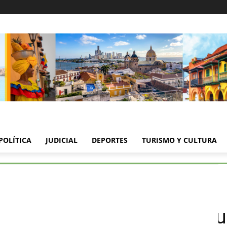
POLÍTICA
JUDICIAL
DEPORTES
TURISMO Y CULTURA
 champeta ya es Patrimonio Cultural de Colombia
ta ya es Patrimonio Cultu