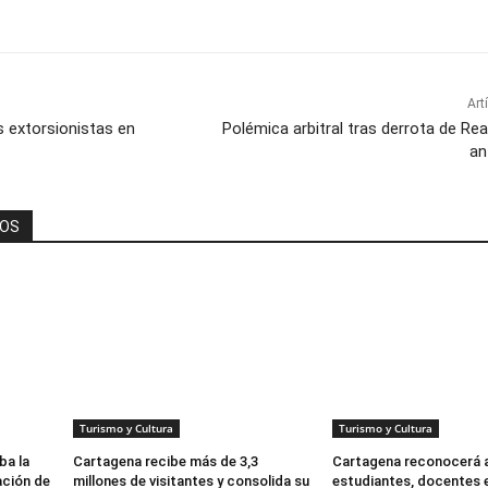
Art
s extorsionistas en
Polémica arbitral tras derrota de Re
an
DOS
Turismo y Cultura
Turismo y Cultura
ba la
Cartagena recibe más de 3,3
Cartagena reconocerá a
ación de
millones de visitantes y consolida su
estudiantes, docentes 