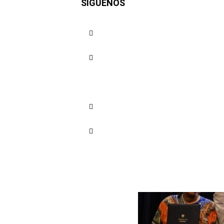
SÍGUENOS
de Colom
Cuota