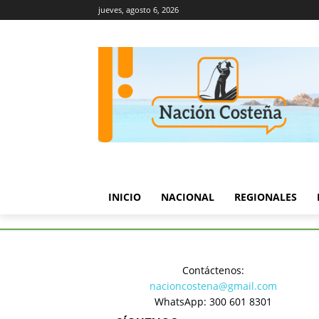
jueves, agosto 6, 2026
INICIO
NACIONAL
REGIONALES
Inicio
Política
Lorena Porti
Contáctenos:
Política
nacioncostena@gmail.com
Lorena Por
WhatsApp: 300 601 8301