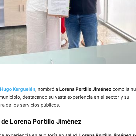
Hugo Kerguelén
, nombró a
Lorena Portillo Jiménez
como la n
municipio, destacando su vasta experiencia en el sector y su
a de los servicios públicos.
l de Lorena Portillo Jiménez
e experiencia en auditoría en salud,
Lorena Portillo Jiménez
s