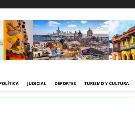
POLÍTICA
JUDICIAL
DEPORTES
TURISMO Y CULTURA
llo nueva Secretaria de Salud en Montería
tillo nueva Secretaria de