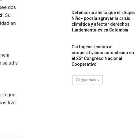
see dos
Defensoría alerta que el «Súper
ud
. Su
Niño» podría agravar la crisis
lidad en
climática y afectar derechos
fundamentales en Colombia
Cartagena reunirá al
cooperativismo colombiano en
encia
el 25° Congreso Nacional
e salud y
Cooperativo
Cargar más
uró que
positivo