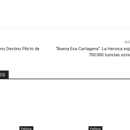
Art
o Destino Piloto de
“Buena Esa Cartagena”: La Heroica es
700.000 turistas est
DOS
Política
Política