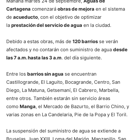
Mañana martes 24 de septiembre,
Aguas de
Cartagena
comenzará
obras de mejora
en el sistema
de
acueducto
, con el objetivo de optimizar
la
prestación del servicio de agua
en la ciudad.
Debido a estas obras, más de
120 barrios
se verán
afectados y no contarán con suministro de agua
desde
las 7 a.m. hasta las 3 a.m
. del día siguiente.
Entre los
barrios sin agua
se encuentran
Castillogrande, El Laguito, Bocagrande, Centro, San
Diego, La Matuna, Getsemaní, El Cabrero, Marbella,
entre otros. También estarán sin servicio áreas
como
Manga
, el Mercado de Bazurto, el Barrio Chino, y
varias zonas en La Candelaria, Pie de la Popa y El Toril.
La suspensión del suministro de agua se extiende a
Bruselas, Juan XXIII, Loma del Marión, Manzanillo, San