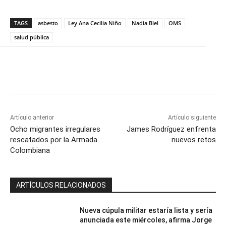
TAGS
asbesto
Ley Ana Cecilia Niño
Nadia Blel
OMS
salud pública
Artículo anterior
Artículo siguiente
Ocho migrantes irregulares
James Rodríguez enfrenta
rescatados por la Armada
nuevos retos
Colombiana
ARTÍCULOS RELACIONADOS
Nueva cúpula militar estaría lista y sería
anunciada este miércoles, afirma Jorge