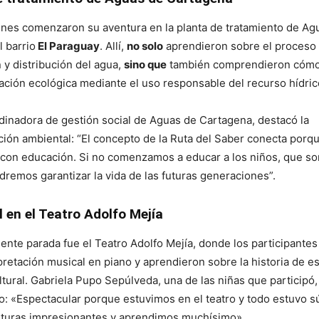
enes comenzaron su aventura en la planta de tratamiento de Ag
 barrio
El Paraguay
. Allí,
no solo
aprendieron sobre el proceso
n y distribución del agua,
sino que
también comprendieron cóm
mación ecológica mediante el uso responsable del recurso hídric
dinadora de gestión social de Aguas de Cartagena, destacó la
ción ambiental: “El concepto de la Ruta del Saber conecta porqu
 con educación. Si no comenzamos a educar a los niños, que so
odremos garantizar la vida de las futuras generaciones”.
l en el Teatro Adolfo Mejía
iente parada fue el Teatro Adolfo Mejía, donde los participantes
pretación musical en piano y aprendieron sobre la historia de e
tural. Gabriela Pupo Sepúlveda, una de las niñas que participó,
: «Espectacular porque estuvimos en el teatro y todo estuvo s
lturas impresionantes y aprendimos muchísimo».