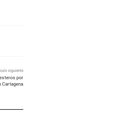
ículo siguiente
lesteros por
n Cartagena