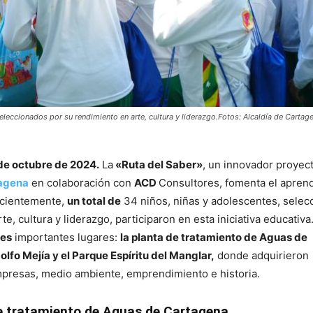
eleccionados por su rendimiento en arte, cultura y liderazgo.Fotos: Alcaldía de Cartag
de octubre de 2024.
La
«Ruta del Saber»
, un innovador proyect
tagena
en colaboración con
ACD
Consultores, fomenta el aprend
Recientemente,
un total de
34 niños, niñas y adolescentes, selec
te, cultura y liderazgo, participaron en esta iniciativa educativa
res
importantes lugares:
la planta de tratamiento de Aguas de
lfo Mejía y el Parque Espíritu del Manglar,
donde adquirieron
presas, medio ambiente, emprendimiento e historia.
 de tratamiento de Aguas de Cartagena