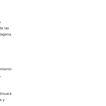
n
de las
tagena.
imiento
,
tinuará
s y