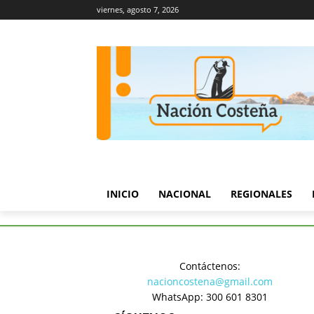
viernes, agosto 7, 2026
INICIO
NACIONAL
REGIONALES
Inicio
Turismo y Cultura
Ni
Contáctenos:
Turismo y Cultura
nacioncostena@gmail.com
Niños apr
WhatsApp: 300 601 8301