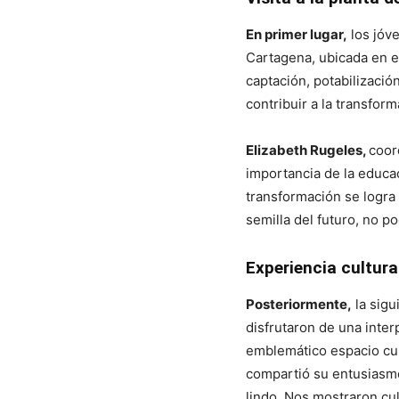
En primer lugar,
los jóv
Cartagena, ubicada en el
captación, potabilizació
contribuir a la transfor
Elizabeth Rugeles,
coor
importancia de la educa
transformación se logra
semilla del futuro, no p
Experiencia cultura
Posteriormente,
la sigu
disfrutaron de una inter
emblemático espacio cul
compartió su entusiasmo
lindo. Nos mostraron cu