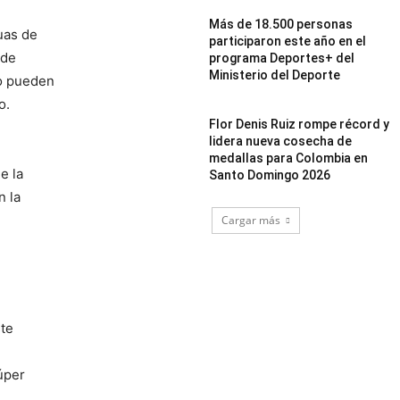
Más de 18.500 personas
uas de
participaron este año en el
 de
programa Deportes+ del
Ministerio del Deporte
o pueden
o.
Flor Denis Ruiz rompe récord y
lidera nueva cosecha de
medallas para Colombia en
e la
Santo Domingo 2026
n la
Cargar más
ste
úper