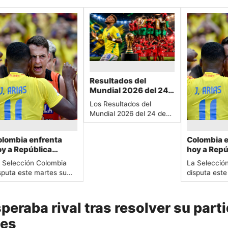
Resultados del
Mundial 2026 del 24
de junio: México
Los Resultados del
perfecto, Suiza y
Mundial 2026 del 24 de
Brasil líderes y Messi
junio cerraron la fase de
manda en goles
grupos en las zonas A…
mbia enfrenta
Colombia enf
a República
hoy a Repúbli
crática del
Democrática 
lección Colombia
La Selección C
o en el Mundial
Congo en el 
ta este martes su
disputa este ma
 en un partido
2026 en un p
do partido en el
segundo partido
 para la
clave para la
al 2026 frente a…
Mundial 2026 f
ficación
clasificación
peraba rival tras resolver su part
les