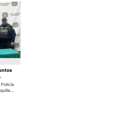
untos
ecución
 Policía
quilla