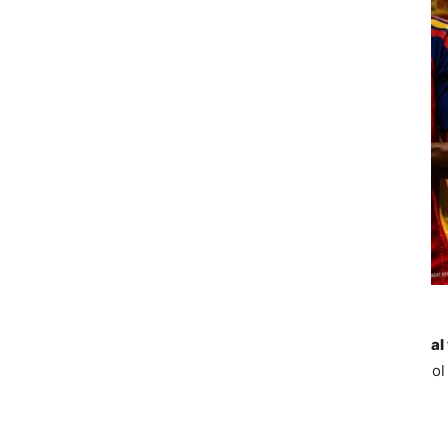
l 2026
 confirmaron uno de los cruces más atractivos: 
Portugal 
e el equipo luso remontara 
2-1
 a Croacia en Toronto con un gol 