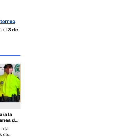
 torneo
. 
 el 
3 de 
ara la
ienes de
 a la
s de