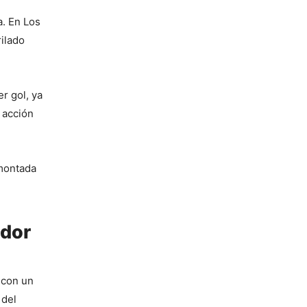
. En Los 
ilado 
 gol, ya 
acción 
montada 
ador
 con un 
del 