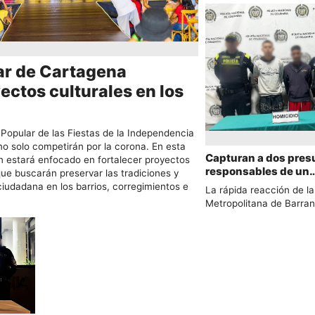
Chiquito Malo , en…
ar de Cartagena
ectos culturales en los
Popular de las Fiestas de la Independencia
o solo competirán por la corona. En esta
Capturan a dos pres
n estará enfocado en fortalecer proyectos
responsables de un
que buscarán preservar las tradiciones y
homicidio tras pers
ciudadana en los barrios, corregimientos e
La rápida reacción de la
en Barranquilla
Metropolitana de Barran
permitió la…