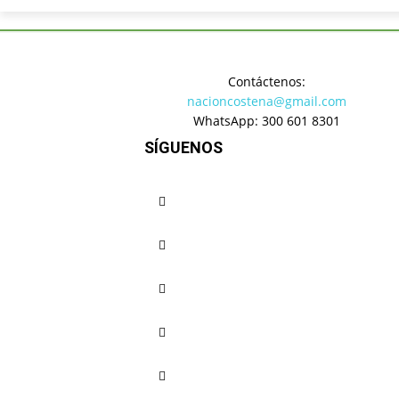
Inicio
Deportes
Octavos de
Contáctenos:
Deportes
nacioncostena@gmail.com
Octavos d
WhatsApp: 300 601 8301
SÍGUENOS
remonta a
España
Cuota