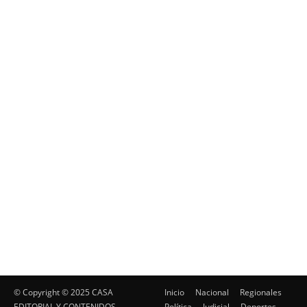
© Copyright ©️ 2025 CASA
Inicio
Nacional
Regionales
EDITORIAL Y CONTENIDOS
Política
Judicial
Deportes