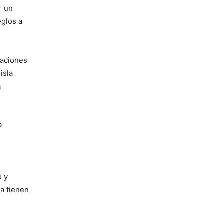
r un
eglos a
saciones
isla
a
a
d y
a tienen