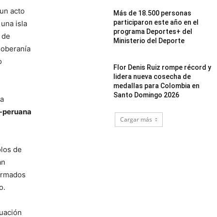
 un acto
Más de 18.500 personas
participaron este año en el
una isla
programa Deportes+ del
 de
Ministerio del Deporte
soberanía
o
Flor Denis Ruiz rompe récord y
lidera nueva cosecha de
medallas para Colombia en
Santo Domingo 2026
ra
o-peruana
Cargar más
olos de
an
firmados
o.
tuación