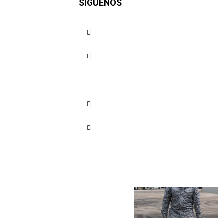
SÍGUENOS
sobre isl
Cuota