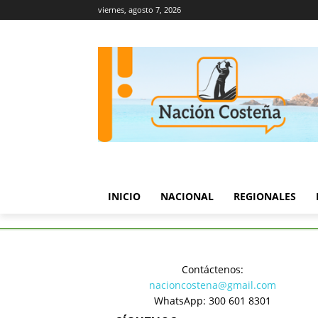
viernes, agosto 7, 2026
INICIO
NACIONAL
REGIONALES
Inicio
Nacional
Petro no r
Contáctenos:
Nacional
nacioncostena@gmail.com
Petro no 
WhatsApp: 300 601 8301