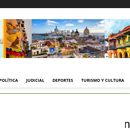
POLÍTICA
JUDICIAL
DEPORTES
TURISMO Y CULTURA
econoce soberanía peruana sobre isla Santa Rosa
reconoce soberanía perua