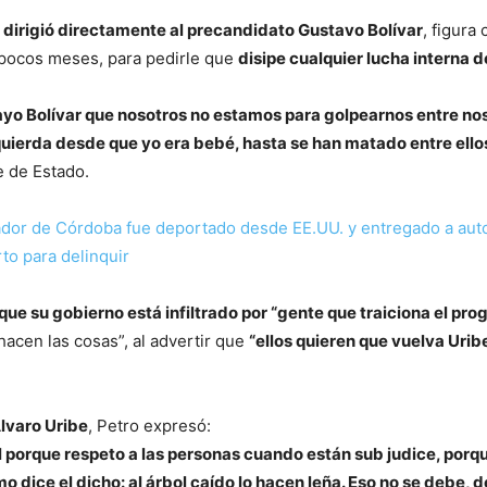
 dirigió directamente al precandidato Gustavo Bolívar
, figura
 pocos meses, para pedirle que
disipe cualquier lucha interna 
cayo Bolívar que nosotros no estamos para golpearnos entre no
zquierda desde que yo era bebé, hasta se han matado entre ello
e de Estado.
or de Córdoba fue deportado desde EE.UU. y entregado a aut
to para delinquir
ue su gobierno está infiltrado por “gente que traiciona el pr
acen las cosas”, al advertir que
“ellos quieren que vuelva Uribe
lvaro Uribe
, Petro expresó:
él porque respeto a las personas cuando están sub judice, porq
 dice el dicho: al árbol caído lo hacen leña. Eso no se debe, 