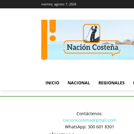
viernes, agosto 7, 2026
INICIO
NACIONAL
REGIONALES
Inicio
Política
Petro pide cu
Contáctenos:
Política
nacioncostena@gmail.com
Petro pid
WhatsApp: 300 601 8301