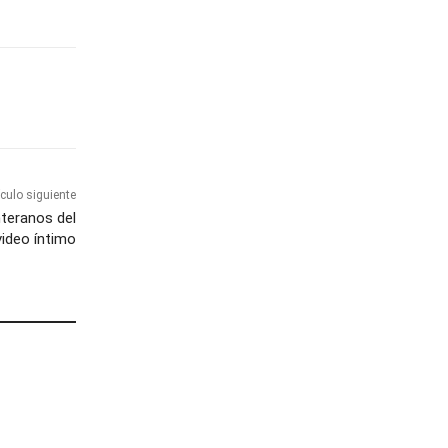
ículo siguiente
nteranos del
video íntimo