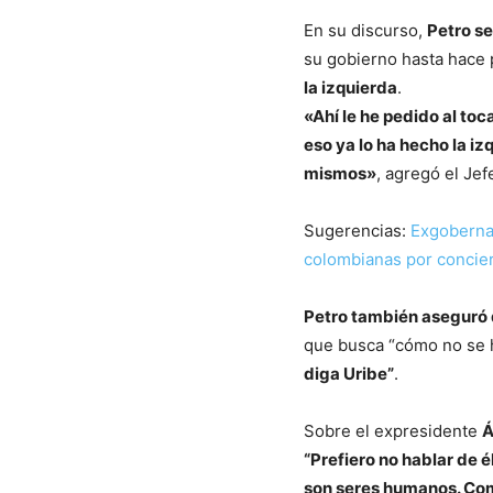
En su discurso,
Petro se
su gobierno hasta hace
la izquierda
.
«Ahí le he pedido al to
eso ya lo ha hecho la i
mismos»
, agregó el Jef
Sugerencias:
Exgobernad
colombianas por concier
Petro también aseguró q
que busca “cómo no se h
diga Uribe”
.
Sobre el expresidente
Á
“Prefiero no hablar de 
son seres humanos. Como