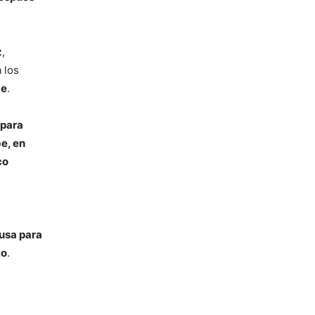
z
,
 los
be
.
 para
e, en
co
cusa para
to
.