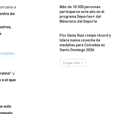
 cercana a
Más de 18.500 personas
participaron este año en el
dentro de
programa Deportes+ del
Ministerio del Deporte
sotros,
s
Flor Denis Ruiz rompe récord y
lidera nueva cosecha de
medallas para Colombia en
Santo Domingo 2026
oridades
Cargar más
ograma”
y
 o el que
ue solo
después