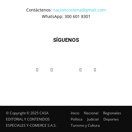
Contáctenos:
nacioncostena@gmail.com
WhatsApp: 300 601 8301
SÍGUENOS
© Copyright ©️ 2025 CASA
Inicio
Nacional
Regionales
EDITORIAL Y CONTENIDOS
Política
Judicial
Deportes
ESPECIALES Y-COMERCE S.A.S.
Turismo y Cultura