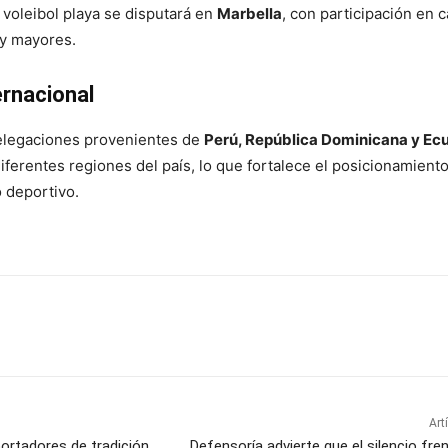
 voleibol playa se disputará en
Marbella
, con participación en 
 y mayores.
ernacional
delegaciones provenientes de
Perú, República Dominicana y Ec
ferentes regiones del país, lo que fortalece el posicionamient
 deportivo.
Art
portadores de tradición
Defensoría advierte que el silencio fre