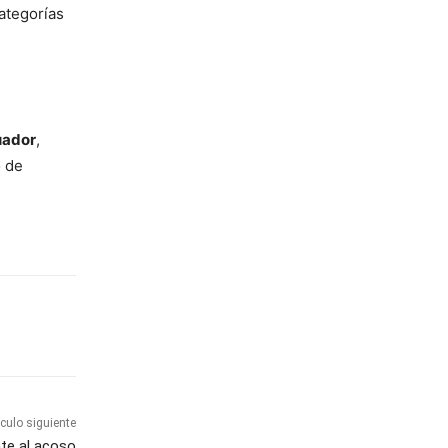
categorías
uador
,
o de
ículo siguiente
nte al acoso