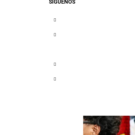
SÍGUENOS
deporte c
Cuota