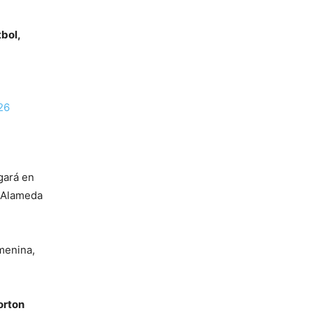
tbol,
26
ugará en
 Alameda
menina,
orton