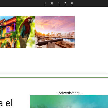
- Advertisment -
 el