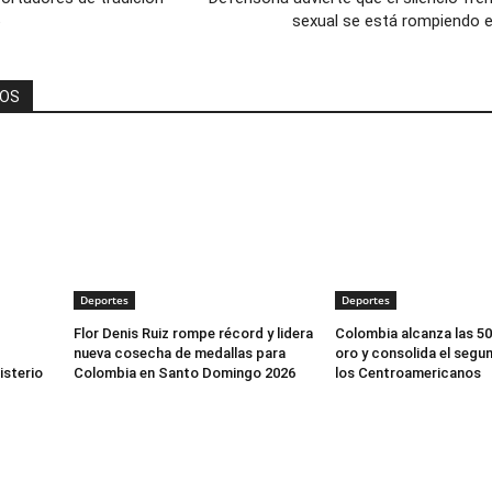
6
sexual se está rompiendo 
DOS
Deportes
Deportes
Flor Denis Ruiz rompe récord y lidera
Colombia alcanza las 50
nueva cosecha de medallas para
oro y consolida el segu
isterio
Colombia en Santo Domingo 2026
los Centroamericanos