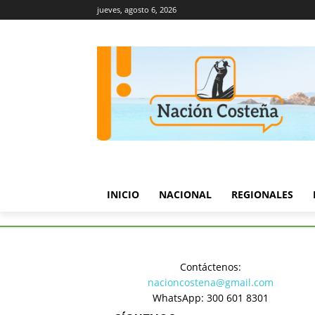
jueves, agosto 6, 2026
INICIO
NACIONAL
REGIONALES
Inicio
Deportes
Semana San
Contáctenos:
Deportes
nacioncostena@gmail.com
Semana Sa
WhatsApp: 300 601 8301