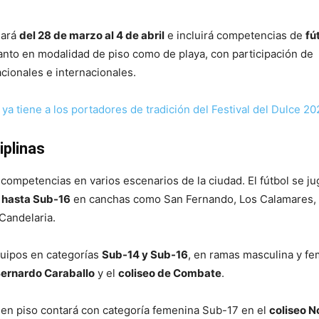
lará
del 28 de marzo al 4 de abril
e incluirá competencias de
fú
tanto en modalidad de piso como de playa, con participación de
cionales e internacionales.
ya tiene a los portadores de tradición del Festival del Dulce 20
iplinas
s competencias en varios escenarios de la ciudad. El fútbol se j
 hasta Sub-16
en canchas como San Fernando, Los Calamares,
 Candelaria.
quipos en categorías
Sub-14 y Sub-16
, en ramas masculina y fe
Bernardo Caraballo
y el
coliseo de Combate
.
l en piso contará con categoría femenina Sub-17 en el
coliseo N