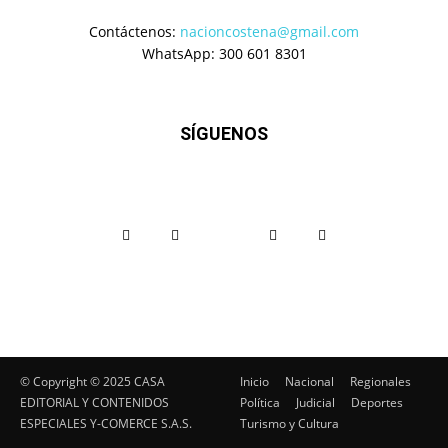
Contáctenos:
nacioncostena@gmail.com
WhatsApp: 300 601 8301
SÍGUENOS
© Copyright ©️ 2025 CASA
Inicio
Nacional
Regionales
EDITORIAL Y CONTENIDOS
Política
Judicial
Deportes
ESPECIALES Y-COMERCE S.A.S.
Turismo y Cultura