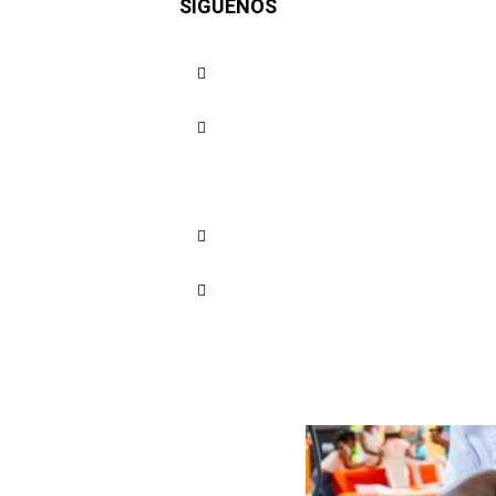
SÍGUENOS
Cartagena
cultura s
Cuota