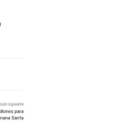
d
ículo siguiente
illones para
emana Santa