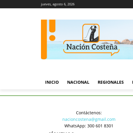
jueves, agosto 6, 2026
INICIO
NACIONAL
REGIONALES
Inicio
Turismo y Cultura
Úl
Contáctenos:
Turismo y Cultura
nacioncostena@gmail.com
Último día
WhatsApp: 300 601 8301