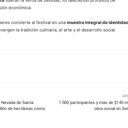
ta
lideran la venta de bebidas, fortaleciendo procesos de
sión económica.
eres convierte al festival en una
muestra integral de identida
ergen la tradición culinaria, el arte y el desarrollo social.
Art
ra Nevada de Santa
1.500 participantes y más de $145 m
illón de hectáreas como
obra social en S