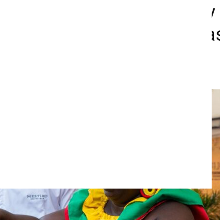
: tradición, gastronomía y
e despiden con jornada ma