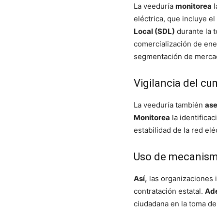
La veeduría
monitorea
l
eléctrica, que incluye el
Local (SDL)
durante la 
comercialización de ener
segmentación de mercado
Vigilancia del c
La veeduría también
as
Monitorea
la identificac
estabilidad de la red elé
Uso de mecanism
Así,
las organizaciones 
contratación estatal.
Ad
ciudadana en la toma de