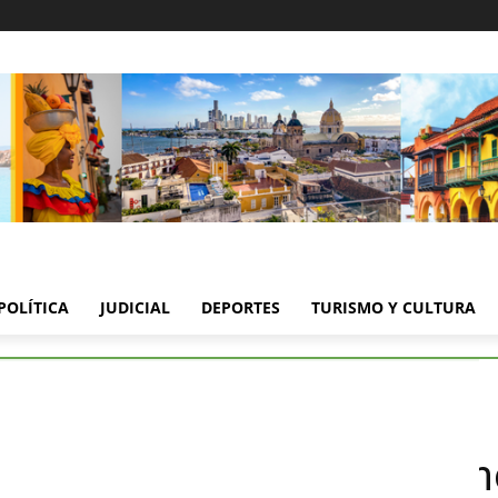
POLÍTICA
JUDICIAL
DEPORTES
TURISMO Y CULTURA
Ciudadana para la Intervención de Air-e en Barranquilla
Ciudadana para la Interven