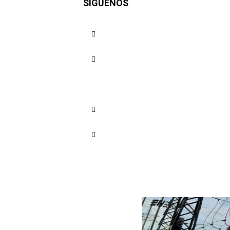
SÍGUENOS
de Air-e e
Cuota