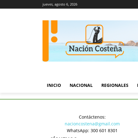
jueves, agosto 6, 2026
INICIO
NACIONAL
REGIONALES
Inicio
Regionales
Veeduría 
Contáctenos:
Regionales
nacioncostena@gmail.com
Veeduría 
WhatsApp: 300 601 8301