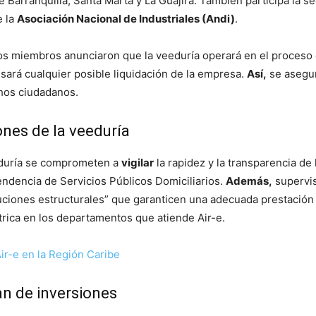
Barranquilla, Santa Marta y La Guajira. También participa la se
e la
Asociación Nacional de Industriales (Andi)
.
 los miembros anunciaron que la veeduría operará en el proceso
sará cualquier posible liquidación de la empresa.
Así,
se asegur
hos ciudadanos.
ones de la veeduría
duría se comprometen a
vigilar
la rapidez y la transparencia de 
endencia de Servicios Públicos Domiciliarios.
Además,
supervis
ciones estructurales” que garanticen una adecuada prestación
trica en los departamentos que atiende Air-e.
ir-e en la Región Caribe
an de inversiones