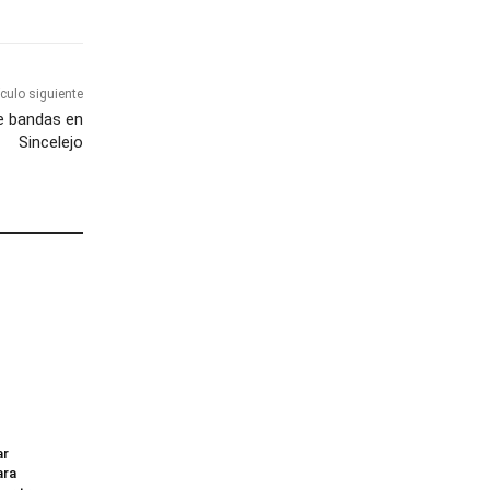
ículo siguiente
e bandas en
Sincelejo
ar
ara