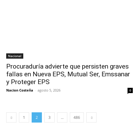
Nacional
Procuraduría advierte que persisten graves
fallas en Nueva EPS, Mutual Ser, Emssanar
y Proteger EPS
Nacion Costeña
-
agosto 5, 2026
0
1
2
3
...
486