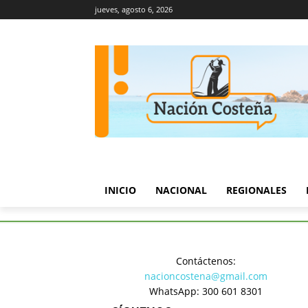
jueves, agosto 6, 2026
INICIO
NACIONAL
REGIONALES
Inicio
Política
Canciller Sar
Contáctenos:
Política
nacioncostena@gmail.com
Canciller
WhatsApp: 300 601 8301