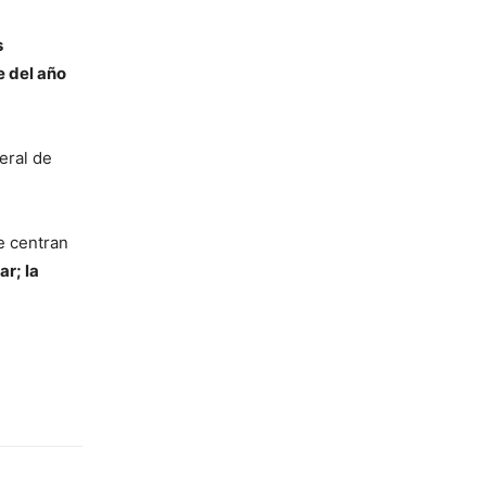
s
 del año
eral de
 centran
r; la