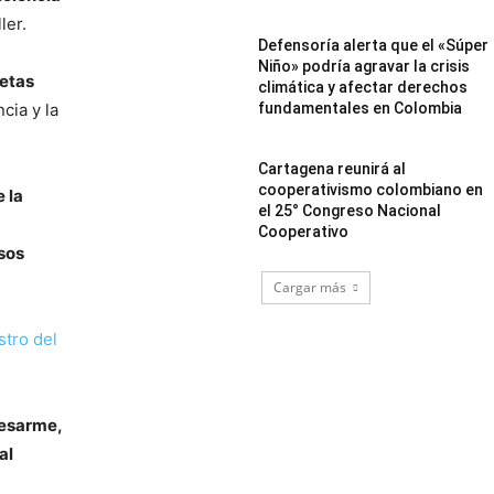
ler.
Defensoría alerta que el «Súper
Niño» podría agravar la crisis
etas
climática y afectar derechos
fundamentales en Colombia
cia y la
Cartagena reunirá al
cooperativismo colombiano en
 la
el 25° Congreso Nacional
Cooperativo
sos
Cargar más
tro del
desarme,
al