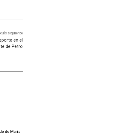
ículo siguiente
eporte en el
te de Petro
lde de María