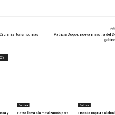
Art
2025: más turismo, más
Patricia Duque, nueva ministra del D
gabine
DOS
Política
Política
ista y
Petro llama a la movilización para
Fiscalía captura al alca