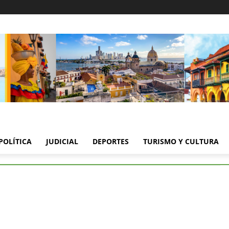
POLÍTICA
JUDICIAL
DEPORTES
TURISMO Y CULTURA
abia exige medidas concretas contra la violencia y la guerra
 Sarabia exige medidas