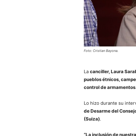
Foto: Cristian Bayona.
La
canciller, Laura Sara
pueblos étnicos, campe
control de armamentos
Lo hizo durante su inte
de Desarme del Consej
(Suiza)
.
“La inclusión de nuestr