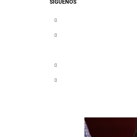
SÍGUENOS
concretas 
Cuota