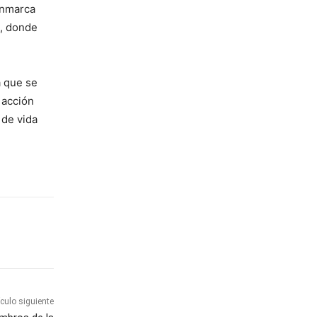
enmarca
s, donde
a que se
 acción
 de vida
ículo siguiente