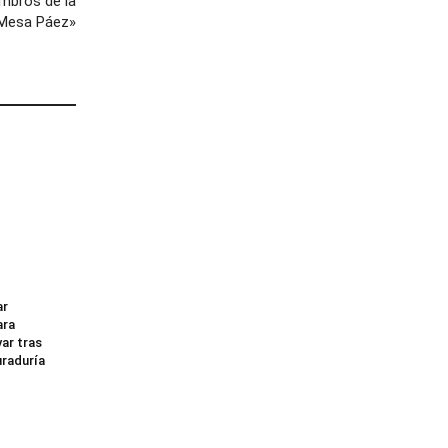
mbros de la
 Mesa Páez»
ar
ara
ar tras
uraduría