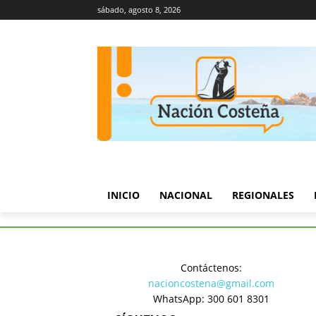
sábado, agosto 8, 2026
INICIO
NACIONAL
REGIONALES
Inicio
Regionales
Comunida
Contáctenos:
Regionales
nacioncostena@gmail.com
Comunida
WhatsApp: 300 601 8301