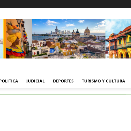
POLÍTICA
JUDICIAL
DEPORTES
TURISMO Y CULTURA
des de Pasacaballos Bloquean la Vía a Barú
des de Pasacaballos