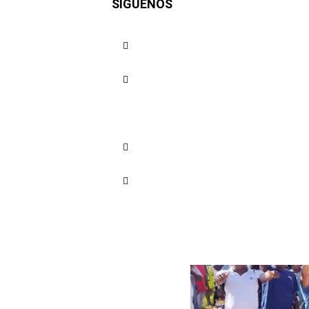
SÍGUENOS
Bloquean 
Cuota