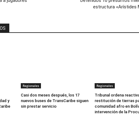
a a jugadores
Detenidos 10 presuntos mie
estructura «Arístides
DOS
Regionales
Regionales
Casi dos meses después, los 17
Tribunal ordena reactiv
dad y
nuevos buses de TransCaribe siguen
restitución de tierras p
Caribe
sin prestar servicio
comunidad afro en Bolív
intervención de la Proc