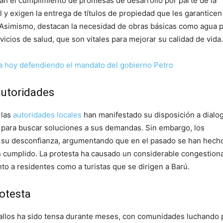
an el cumplimiento de promesas de desarrollo por parte de la
 y exigen la entrega de títulos de propiedad que les garanticen 
. Asimismo, destacan la necesidad de obras básicas como agua p
rvicios de salud, que son vitales para mejorar su calidad de vida.
a hoy defendiendo el mandato del gobierno Petro
autoridades
 las
autoridades locales
han manifestado su disposición a dialo
s para buscar soluciones a sus demandas. Sin embargo, los
 su desconfianza, argumentando que en el pasado se han hech
 cumplido. La protesta ha causado un considerable congestion
nto a residentes como a turistas que se dirigen a Barú.
rotesta
allos ha sido tensa durante meses, con comunidades luchando 