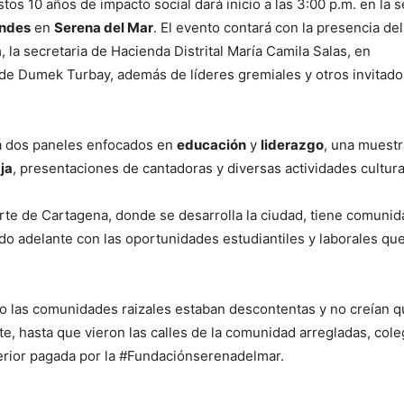
s 10 años de impacto social dará inicio a las 3:00 p.m. en la 
Andes
en
Serena del Mar
. El evento contará con la presencia del
a
, la secretaria de Hacienda Distrital María Camila Salas, en
lde Dumek Turbay, además de líderes gremiales y otros invitado
rá dos paneles enfocados en
educación
y
liderazgo
, una muestr
ja
, presentaciones de cantadoras y diversas actividades cultura
orte de Cartagena, donde se desarrolla la ciudad, tiene comuni
do adelante con las oportunidades estudiantiles y laborales qu
cto las comunidades raizales estaban descontentas y no creían 
e, hasta que vieron las calles de la comunidad arregladas, cole
erior pagada por la #Fundaciónserenadelmar.