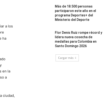
Más de 18.500 personas
participaron este año en el
programa Deportes+ del
Ministerio del Deporte
ar a los
bre
Flor Denis Ruiz rompe récord y
lidera nueva cosecha de
e ha
medallas para Colombia en
Santo Domingo 2026
Cargar más
zado
y
 en la
so a
a ciudad,