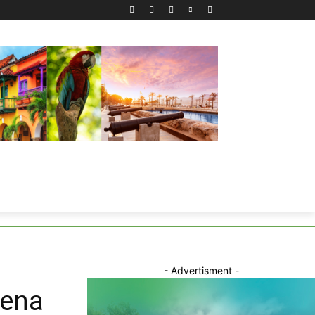
- Advertisment -
rena