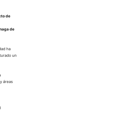
cto de
naga de
dad ha
turado un
a
y áreas
l