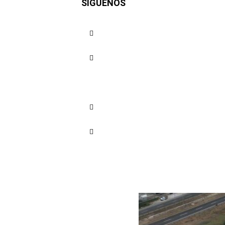
SÍGUENOS
del Mar e
Cuota