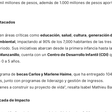
mil millones de pesos, además de 1.000 millones de pesos apor
stacados
en áreas críticas como
educación
,
salud
,
cultura
,
generación 
mbiental
, impactando al 90% de los 7,000 habitantes de las tres
odo. Sus iniciativas abarcan desde la primera infancia hasta l
Manzanillo
, cuenta con un
Centro de Desarrollo Infantil (CDI)
q
 0 a 5 años.
ograma de
becas Carlos y Marlene Haime
, que ha entregado 10
, junto con programas de liderazgo y gestión de ingresos.
es a construir su proyecto de vida”, resalta Isabel Mathieu Ba
écada de Impacto