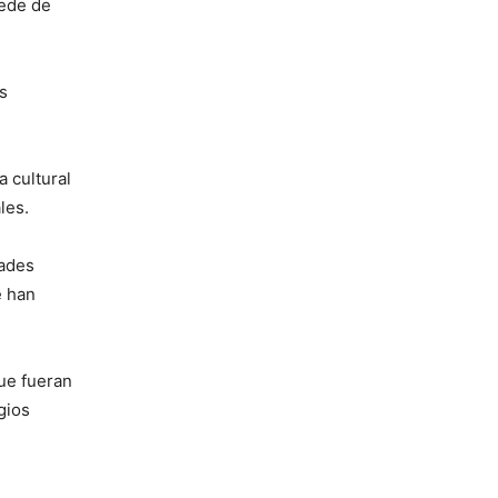
sede de
s
a cultural
les.
dades
e han
que fueran
gios