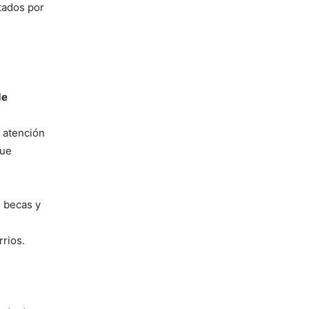
tados por
de
a atención
ue
4 becas y
rrios.