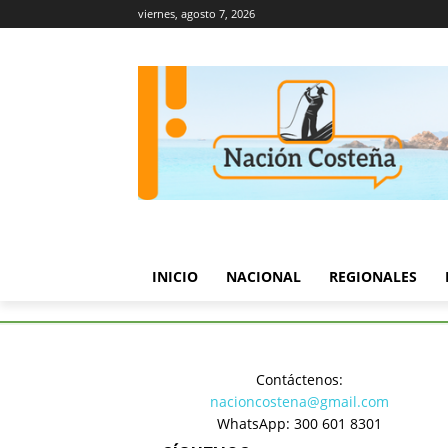
viernes, agosto 7, 2026
INICIO
NACIONAL
REGIONALES
Inicio
Regionales
Con dos I
Contáctenos:
Regionales
nacioncostena@gmail.com
Con dos I
WhatsApp: 300 601 8301