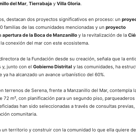
illo del Mar
,
Tierrabaja
y
Villa Gloria
.
os, destacan dos proyectos significativos en proceso: un
proye
0 familias de las comunidades mencionadas y un
proyecto
la
apertura de la Boca de Manzanillo
y la revitalización de la
Cié
rá la conexión del mar con este ecosistema.
 directora de la Fundación desde su creación, señala que la enti
 y, junto con el
Gobierno Distrital
y las comunidades, ha estruc
e ya ha alcanzado un avance urbanístico del 60%.
n terrenos de Serena, frente a Manzanillo del Mar, contempla l
e 72 m², con planificación para un segundo piso, parqueaderos 
eficiadas han sido seleccionadas a través de consultas previas,
ación comunitaria.
 un territorio y construir con la comunidad lo que ella quiere de