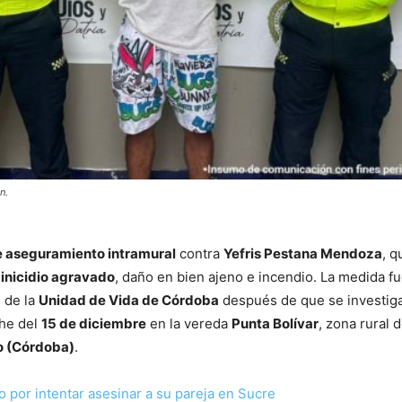
n.
 aseguramiento intramural
contra
Yefris Pestana Mendoza
, q
inicidio agravado
, daño en bien ajeno e incendio. La medida f
l de la
Unidad de Vida de Córdoba
después de que se investiga
che del
15 de diciembre
en la vereda
Punta Bolívar
, zona rural d
o (Córdoba)
.
por intentar asesinar a su pareja en Sucre