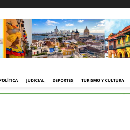
POLÍTICA
JUDICIAL
DEPORTES
TURISMO Y CULTURA
edida contra presunto feminicida en Córdoba
dida contra presunto