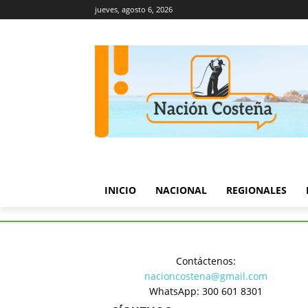
jueves, agosto 6, 2026
INICIO
NACIONAL
REGIONALES
Inicio
Regionales
Dictan m
Contáctenos:
Regionales
nacioncostena@gmail.com
Dictan me
WhatsApp: 300 601 8301