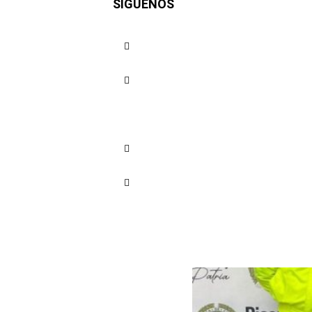
SÍGUENOS
feminicid
Cuota