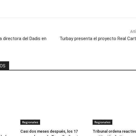
Art
 directora del Dadis en
Turbay presenta el proyecto Real Car
DOS
Regionales
Regionales
Casi dos meses después, los 17
Tribunal ordena reactiv