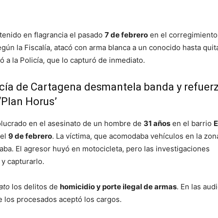
tenido en flagrancia el pasado
7 de febrero
en el corregimiento
egún la Fiscalía, atacó con arma blanca a un conocido hasta quita
ó a la Policía, que lo capturó de inmediato.
icía de Cartagena desmantela banda y refuer
‘Plan Horus’
olucrado en el asesinato de un hombre de
31 años
en el barrio
E
 el
9 de febrero
. La víctima, que acomodaba vehículos en la zona
aba. El agresor huyó en motocicleta, pero las investigaciones
 y capturarlo.
ato
los delitos de
homicidio y porte ilegal de armas
. En las aud
e los procesados aceptó los cargos.