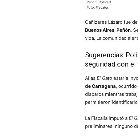
Peñón (Bolívar)
Foto: Fiscalía.
Cañizares Lázaro fue de
Buenos Aires, Peñón
. S
vida. La comunidad alert
Sugerencias:
Pol
seguridad con el 
Alias
El Gato
estaría inv
de Cartagena
, ocurrido
disparos mientras trabaj
permitieron identificarlo
La Fiscalía imputó a
El G
preliminares, ninguno d