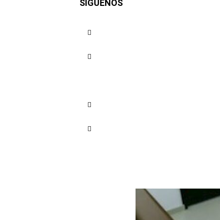
SÍGUENOS
Bolívar fu
Cuota