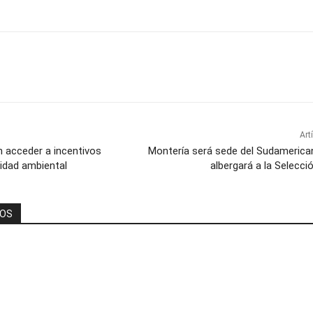
Art
n acceder a incentivos
Montería será sede del Sudamerica
lidad ambiental
albergará a la Selecc
DOS