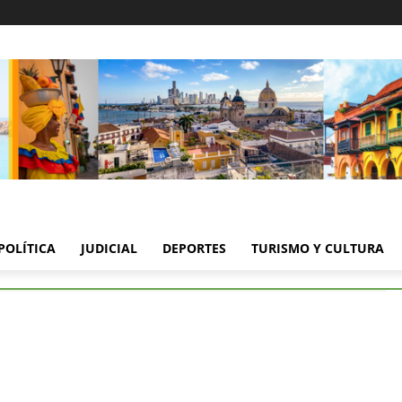
POLÍTICA
JUDICIAL
DEPORTES
TURISMO Y CULTURA
rados por homicidios en Bolívar fueron enviados a prisión
rados por homicidios en