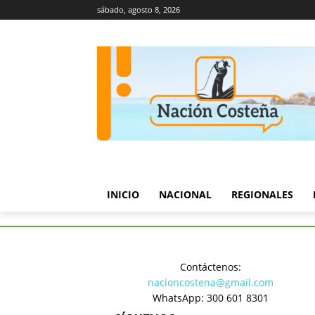
sábado, agosto 8, 2026
INICIO
NACIONAL
REGIONALES
Inicio
Regionales
Dos captu
Contáctenos:
Regionales
nacioncostena@gmail.com
Dos captu
WhatsApp: 300 601 8301