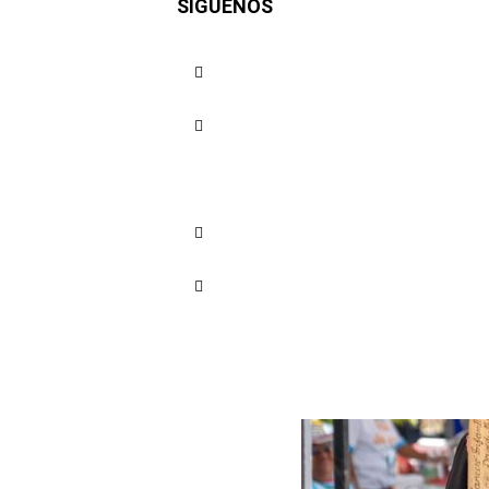
SÍGUENOS
Lanceros 
Independ
Cuota