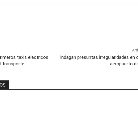
Art
imeros taxis eléctricos
Indagan presuntas irregularidades en 
l transporte
aeropuerto d
DOS