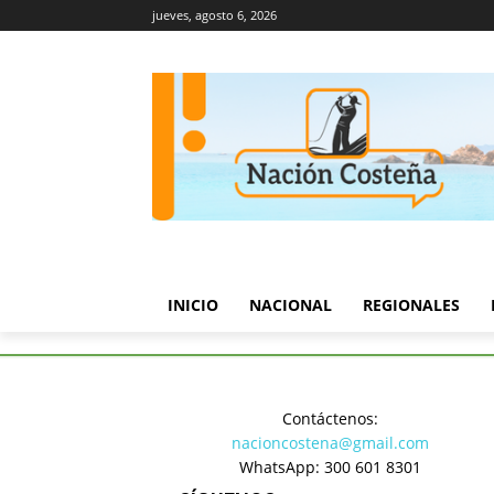
jueves, agosto 6, 2026
INICIO
NACIONAL
REGIONALES
Inicio
Turismo y Cultura
IP
Contáctenos:
Turismo y Cultura
nacioncostena@gmail.com
IPCC abrió
WhatsApp: 300 601 8301