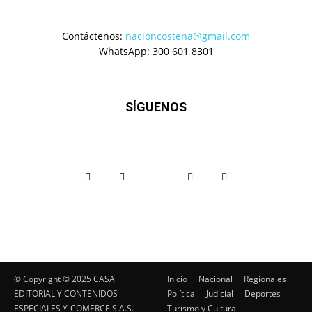
Contáctenos:
nacioncostena@gmail.com
WhatsApp: 300 601 8301
SÍGUENOS
© Copyright ©️ 2025 CASA
Inicio
Nacional
Regionales
EDITORIAL Y CONTENIDOS
Política
Judicial
Deportes
ESPECIALES Y-COMERCE S.A.S.
Turismo y Cultura