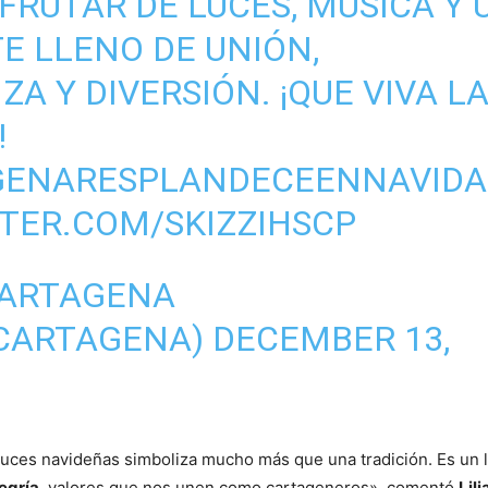
FRUTAR DE LUCES, MÚSICA Y 
E LLENO DE UNIÓN,
A Y DIVERSIÓN. ¡QUE VIVA L
!
GENARESPLANDECEENNAVID
TTER.COM/SKIZZIHSCP
CARTAGENA
CARTAGENA)
DECEMBER 13,
luces navideñas simboliza mucho más que una tradición. Es un 
egría
, valores que nos unen como cartageneros», comentó
Lil