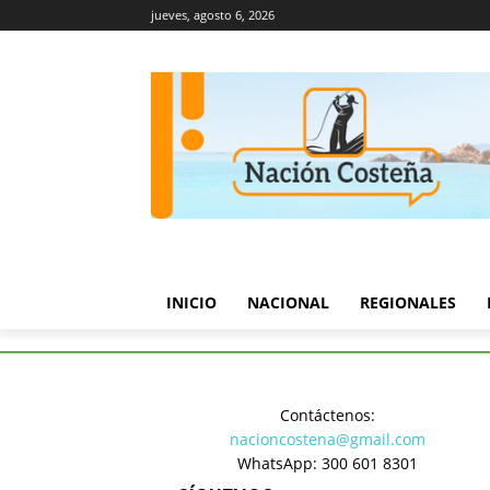
jueves, agosto 6, 2026
INICIO
NACIONAL
REGIONALES
Inicio
Turismo y Cultura
Má
Contáctenos:
Turismo y Cultura
nacioncostena@gmail.com
Más de 2.
WhatsApp: 300 601 8301