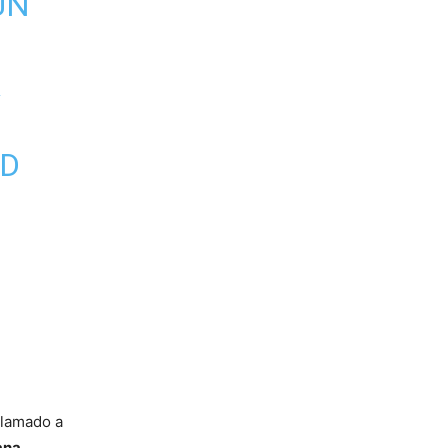
UN
A
AD
llamado a
iana