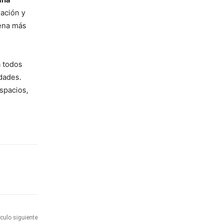
ración y
gena más
 todos
idades.
espacios,
ículo siguiente