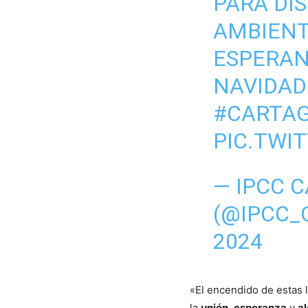
PARA DIS
AMBIENT
ESPERANZ
NAVIDAD
#CARTA
PIC.TWI
— IPCC 
(@IPCC_
2024
«El encendido de estas 
la
unión
,
esperanza
y
al