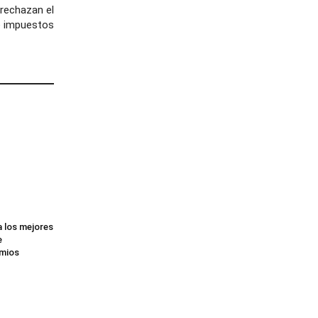
 rechazan el
 impuestos
 los mejores
e
emios