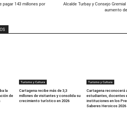
e pagar 143 millones por
Alcalde Turbay y Consejo Gremial
aumento de
DOS
Turismo y Cultura
Turismo y Cultura
ba la
Cartagena recibe más de 3,3
Cartagena reconocerá a
ación de
millones de visitantes y consolida su
estudiantes, docentes 
a
crecimiento turístico en 2026
instituciones en los Pr
Saberes Heroicos 2026