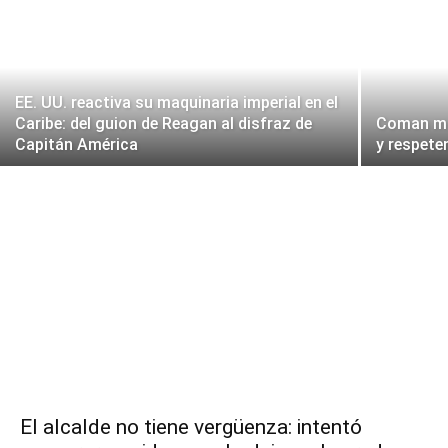
EE. UU. reactiva su maquinaria imperial en el
Caribe: del guion de Reagan al disfraz de
Coman mon
Capitán América
y respete
El alcalde no tiene vergüenza: intentó