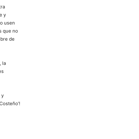
tra
e y
no usen
as que no
mbre de
 la
es
 y
 Costeño’!