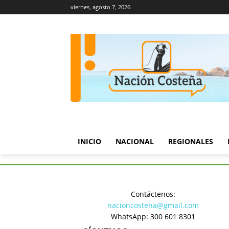
viernes, agosto 7, 2026
INICIO
NACIONAL
REGIONALES
Inicio
EDITORIAL
Coman mon
Contáctenos:
EDITORIAL
nacioncostena@gmail.com
Coman mon
WhatsApp: 300 601 8301