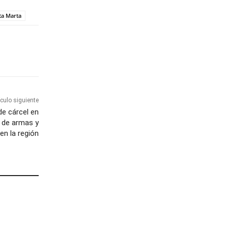
ta Marta
ículo siguiente
 de cárcel en
o de armas y
en la región