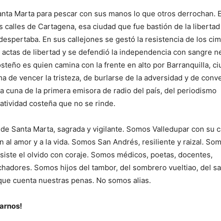
nta Marta para pescar con sus manos lo que otros derrochan. E
las calles de Cartagena, esa ciudad que fue bastión de la liberta
 despertaba. En sus callejones se gestó la resistencia de los ci
 actas de libertad y se defendió la independencia con sangre n
steño es quien camina con la frente en alto por Barranquilla, c
ma de vencer la tristeza, de burlarse de la adversidad y de conver
 la cuna de la primera emisora de radio del país, del periodismo
atividad costeña que no se rinde.
de Santa Marta, sagrada y vigilante. Somos Valledupar con su c
 al amor y a la vida. Somos San Andrés, resiliente y raizal. So
esiste el olvido con coraje. Somos médicos, poetas, docentes,
uchadores. Somos hijos del tambor, del sombrero vueltiao, del 
 que cuenta nuestras penas. No somos alias.
zarnos!