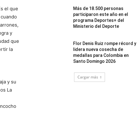
s el que
Más de 18.500 personas
participaron este año en el
d cuando
programa Deportes+ del
marrones,
Ministerio del Deporte
egra y
iudad que
Flor Denis Ruiz rompe récord y
tir la
lidera nueva cosecha de
medallas para Colombia en
Santo Domingo 2026
Cargar más
aja y su
mos La
sancocho