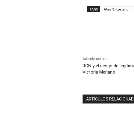
TAGS
Alias 'El costeño'
Cuota
Artículo anterior
RCN y el riesgo de legitima
Victoria Merlano
ARTÍCULOS RELACIONA