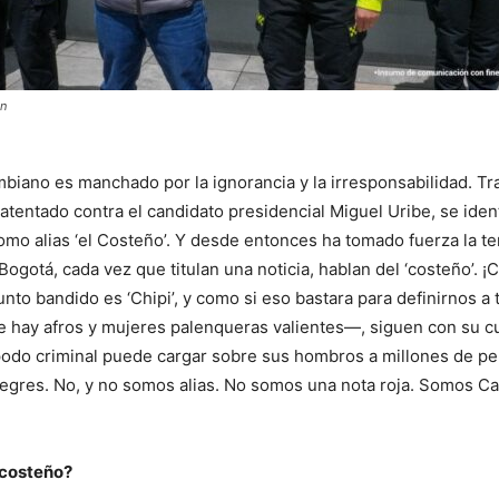
ón
mbiano es manchado por la ignorancia y la irresponsabilidad. Tr
atentado contra el candidato presidencial Miguel Uribe, se ident
mo alias ‘el Costeño’. Y desde entonces ha tomado fuerza la t
ogotá, cada vez que titulan una noticia, hablan del ‘costeño’. 
unto bandido es ‘Chipi’, y como si eso bastara para definirnos a 
 hay afros y mujeres palenqueras valientes—, siguen con su c
 apodo criminal puede cargar sobre sus hombros a millones de p
legres. No, y no somos alias. No somos una nota roja. Somos Ca
 costeño?