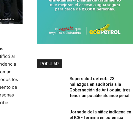
as
ificó al
endencia
POPULAR
¡Coman
Supersalud detecta 23
todos los
hallazgos en auditoría a la
uento de
Gobernación de Antioquia; tres
ersonas
tendrían posible alcance penal
ribe.
Jornada de la niñez indígena en
el ICBF termina en polémica