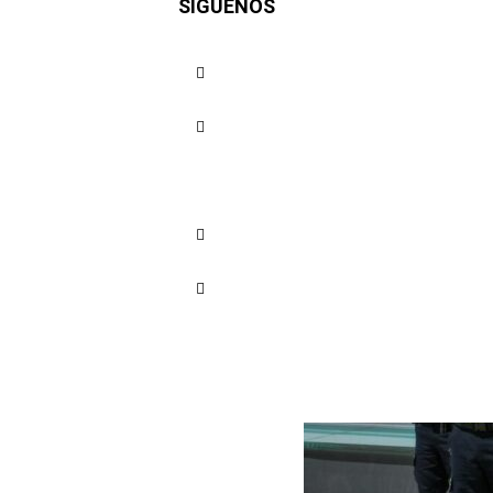
SÍGUENOS
costeño’ 
Cuota