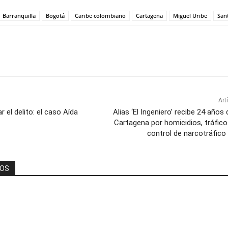
Barranquilla
Bogotá
Caribe colombiano
Cartagena
Miguel Uribe
San
Art
r el delito: el caso Aída
Alias ‘El Ingeniero’ recibe 24 años
Cartagena por homicidios, tráfic
control de narcotráfico 
DOS