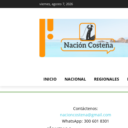
viernes, agosto 7, 2026
INICIO
NACIONAL
REGIONALES
Inicio
EDITORIAL
¿El Alcal
Contáctenos:
EDITORIAL
nacioncostena@gmail.com
¿El Alcal
WhatsApp: 300 601 8301