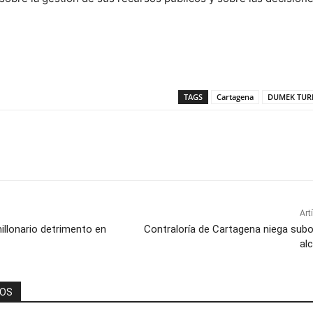
TAGS
Cartagena
DUMEK TUR
Art
illonario detrimento en
Contraloría de Cartagena niega subo
al
DOS