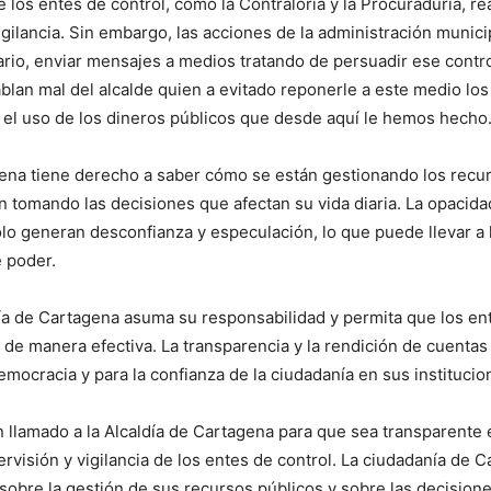
e los entes de control, como la Contraloría y la Procuraduría, re
igilancia. Sin embargo, las acciones de la administración munici
ario, enviar mensajes a medios tratando de persuadir ese contr
blan mal del alcalde quien a evitado reponerle a este medio los
el uso de los dineros públicos que desde aquí le hemos hecho
ena tiene derecho a saber cómo se están gestionando los recu
 tomando las decisiones que afectan su vida diaria. La opacidad
olo generan desconfianza y especulación, lo que puede llevar a 
e poder.
día de Cartagena asuma su responsabilidad y permita que los en
r de manera efectiva. La transparencia y la rendición de cuentas
mocracia y para la confianza de la ciudadanía en sus institucio
n llamado a la Alcaldía de Cartagena para que sea transparente 
ervisión y vigilancia de los entes de control. La ciudadanía de 
sobre la gestión de sus recursos públicos y sobre las decision