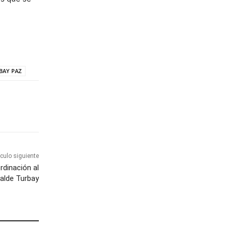
BAY PAZ
ículo siguiente
rdinación al
calde Turbay