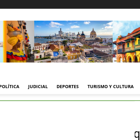
POLÍTICA
JUDICIAL
DEPORTES
TURISMO Y CULTURA
de de Cartagena no quiere que lo controlen?
de de Cartagena no quiere 