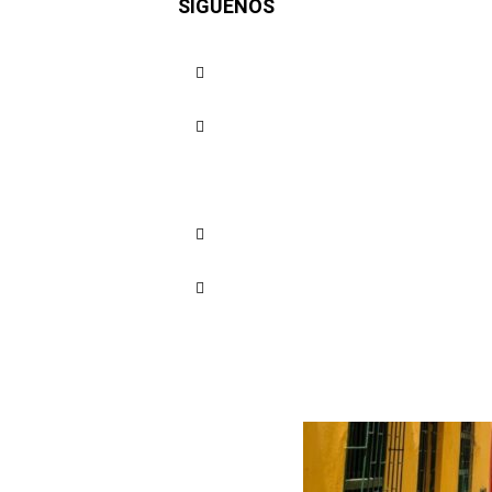
SÍGUENOS
lo control
Cuota