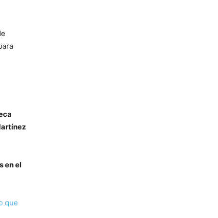
de
para
seca
artínez
s en el
co que