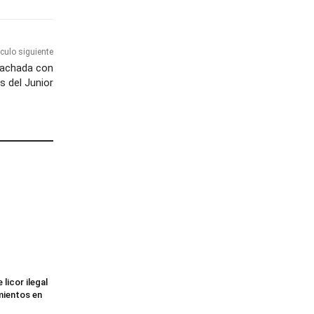
ículo siguiente
fachada con
s del Junior
licor ilegal
imientos en