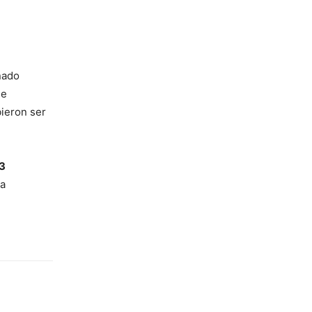
nado
e
bieron ser
3
na