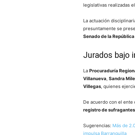
legislativas realizadas e
La actuación disciplinari
presuntamente se presen
Senado de la República
Jurados bajo i
La
Procuraduría Regiona
Villanueva
,
Sandra Mile
Villegas
, quienes ejerci
De acuerdo con el ente d
registro de sufragantes
Sugerencias:
Más de 2.0
impulsa Barranquilla