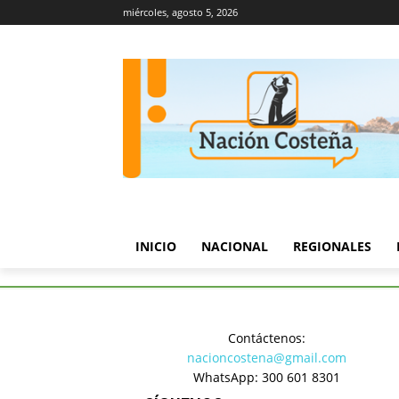
miércoles, agosto 5, 2026
INICIO
NACIONAL
REGIONALES
Inicio
Regionales
Investiga
Contáctenos:
Regionales
nacioncostena@gmail.com
Investiga 
WhatsApp: 300 601 8301