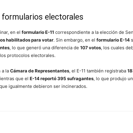
 formularios electorales
inar, en el
formulario E-11
correspondiente a la elección de Se
s habilitados para votar
. Sin embargo, en el
formulario E-14
s
ntes
, lo que generó una diferencia de
107 votos
, los cuales de
los protocolos electorales.
 a la
Cámara de Representantes
, el E-11 también registraba
18
ientras que el
E-14 reportó 395 sufragantes
, lo que produjo u
que igualmente debieron ser incinerados.