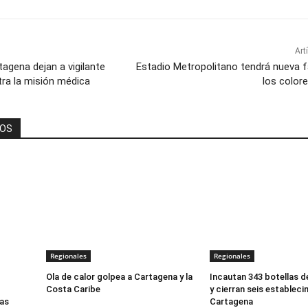
Art
tagena dejan a vigilante
Estadio Metropolitano tendrá nueva 
tra la misión médica
los colore
DOS
Regionales
Regionales
Ola de calor golpea a Cartagena y la
Incautan 343 botellas de 
Costa Caribe
y cierran seis establec
ras
Cartagena