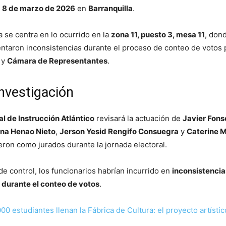
l
8 de marzo de 2026
en
Barranquilla
.
a se centra en lo ocurrido en la
zona 11, puesto 3, mesa 11
, don
taron inconsistencias durante el proceso de conteo de votos 
y
Cámara de Representantes
.
nvestigación
l de Instrucción Atlántico
revisará la actuación de
Javier Fon
na Henao Nieto
,
Jerson Yesid Rengifo Consuegra
y
Caterine M
eron como jurados durante la jornada electoral.
e control, los funcionarios habrían incurrido en
inconsistencia
 durante el conteo de votos
.
00 estudiantes llenan la Fábrica de Cultura: el proyecto artísti