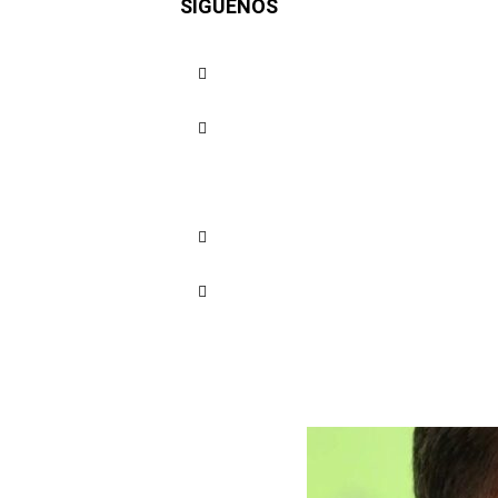
SÍGUENOS
por presu
Barranquil
Cuota