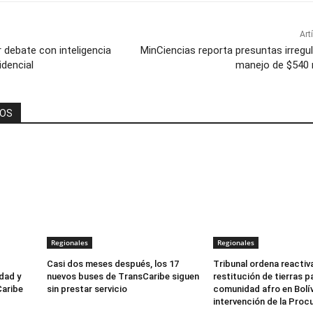
Art
 debate con inteligencia
MinCiencias reporta presuntas irregu
idencial
manejo de $540 m
DOS
Regionales
Regionales
Casi dos meses después, los 17
Tribunal ordena reactiv
dad y
nuevos buses de TransCaribe siguen
restitución de tierras p
Caribe
sin prestar servicio
comunidad afro en Bolív
intervención de la Proc