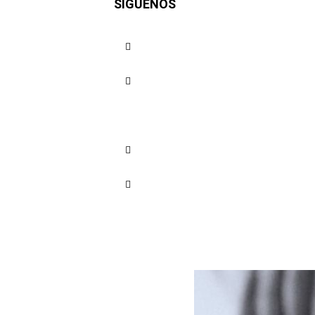
SÍGUENOS
Cardique 
laboral
Cuota