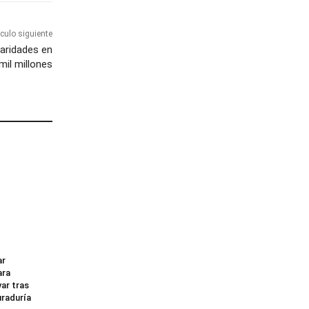
ículo siguiente
laridades en
il millones
ar
ara
ar tras
uraduría