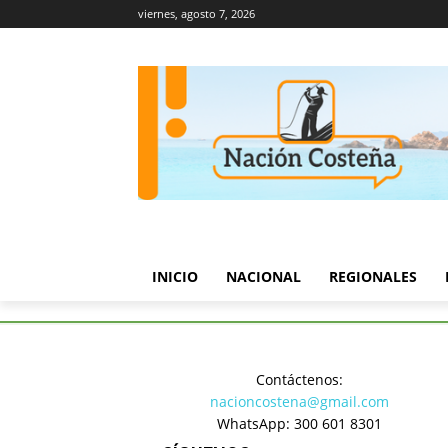
viernes, agosto 7, 2026
INICIO
NACIONAL
REGIONALES
Inicio
Regionales
Procuradu
Contáctenos:
Regionales
nacioncostena@gmail.com
Procuradu
WhatsApp: 300 601 8301