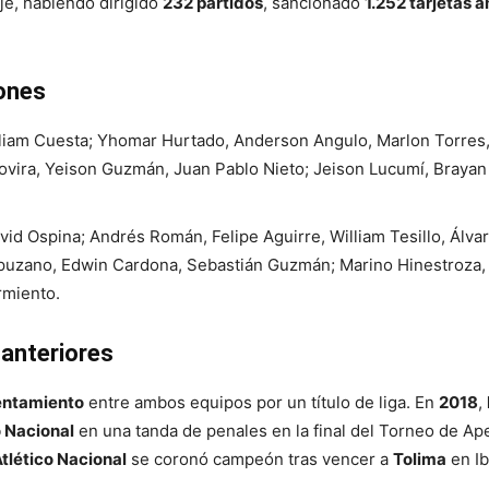
aje, habiendo dirigido
232 partidos
, sancionado
1.252 tarjetas a
iones
lliam Cuesta; Yhomar Hurtado, Anderson Angulo, Marlon Torres,
vira, Yeison Guzmán, Juan Pablo Nieto; Jeison Lucumí, Brayan 
avid Ospina; Andrés Román, Felipe Aguirre, William Tesillo, Álva
uzano, Edwin Cardona, Sebastián Guzmán; Marino Hinestroza, 
rmiento.
anteriores
entamiento
entre ambos equipos por un título de liga. En
2018
,
o Nacional
en una tanda de penales en la final del Torneo de Ape
tlético Nacional
se coronó campeón tras vencer a
Tolima
en Ib