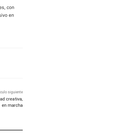
es, con
sivo en
ículo siguiente
d creativa,
en marcha