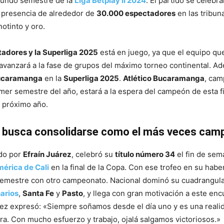
egundo semestre de la
Liga Betplay II 2024
. El partido se celebra
 presencia de alrededor de
30.000 espectadores
en las tribun
notinto y oro.
tadores y la Superliga 2025
está en juego, ya que el equipo qu
 avanzará a la fase de grupos del máximo torneo continental. A
Bucaramanga
en la
Superliga 2025
.
Atlético Bucaramanga
, ca
mer semestre del año, estará a la espera del campeón de esta fi
l próximo año.
l busca consolidarse como el más veces cam
ido por
Efraín Juárez
, celebró su
título número 34
el fin de sem
érica de Cali
en la final de la Copa. Con ese trofeo en su haber
semestre con otro campeonato. Nacional dominó su cuadrangula
narios
,
Santa Fe
y
Pasto
, y llega con gran motivación a este en
árez expresó: «Siempre soñamos desde el día uno y es una reali
tra. Con mucho esfuerzo y trabajo, ojalá salgamos victoriosos.»