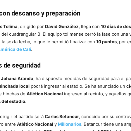
con descanso y preparación
s Tolima
, dirigido por
David González
, llega con
10 días de de
er del cuadrangular B. El equipo tolimense cerró la fase con una 
 la sexta fecha, lo que le permitió finalizar con
10 puntos
, por 
mérica de Cali
.
s de seguridad
,
Johana Aranda
, ha dispuesto medidas de seguridad para el pa
hinchada local
podrá ingresar al estadio. Se ha anunciado un
ci
ue hinchas de
Atlético Nacional
ingresen al recinto, y aquellos q
 del estadio
.
irigir el partido será
Carlos Betancur
, conocido por su controv
ro entre
Atlético Nacional
y
Millonarios
. Betancur tiene una am