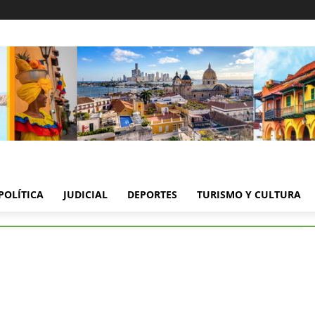
POLÍTICA
JUDICIAL
DEPORTES
TURISMO Y CULTURA
Tolima buscan el título
 Tolima buscan el título