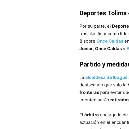
Deportes Tolima 
Por su parte, el
Deporte
tras clasificar como líd
0
sobre
Once Caldas
en
Junior
,
Once Caldas
y
A
Partido y medida
La
alcaldesa de Ibagué
destacando que solo la
fronteras
para evitar q
intenten serán
retirados
El
árbitro
encargado de d
actuación en el encuent