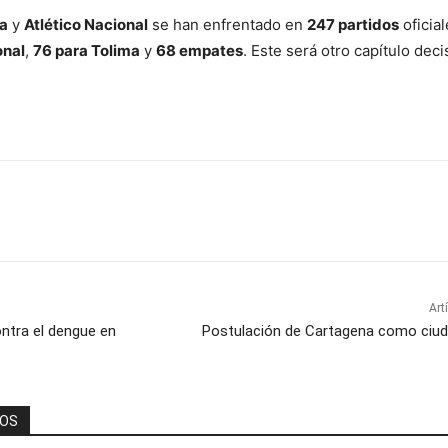
ma
y
Atlético Nacional
se han enfrentado en
247 partidos
oficial
onal
,
76 para Tolima
y
68 empates
. Este será otro capítulo deci
Art
ntra el dengue en
Postulación de Cartagena como ciuda
DOS