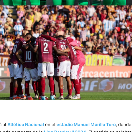
á al
Atlético Nacional
en el
estadio Manuel Murillo Toro
, donde