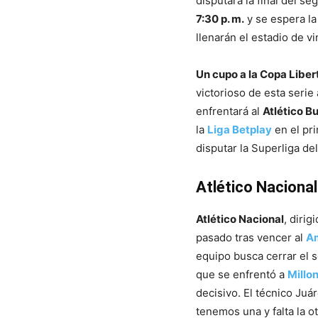
disputará la final del s
7:30 p. m.
y se espera la
llenarán el estadio de vi
Un cupo a la Copa Liber
victorioso de esta serie
enfrentará al
Atlético 
la
Liga Betplay
en el pri
disputar la Superliga de
Atlético Naciona
Atlético Nacional
, dirig
pasado tras vencer al
Am
equipo busca cerrar el 
que se enfrentó a
Millo
decisivo. El técnico Ju
tenemos una y falta la o