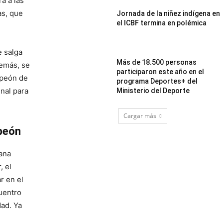
rá a las
as, que
Jornada de la niñez indígena en
el ICBF termina en polémica
e salga
Más de 18.500 personas
demás, se
participaron este año en el
mpeón de
programa Deportes+ del
nal para
Ministerio del Deporte
Cargar más
peón
ana
, el
r en el
cuentro
dad. Ya