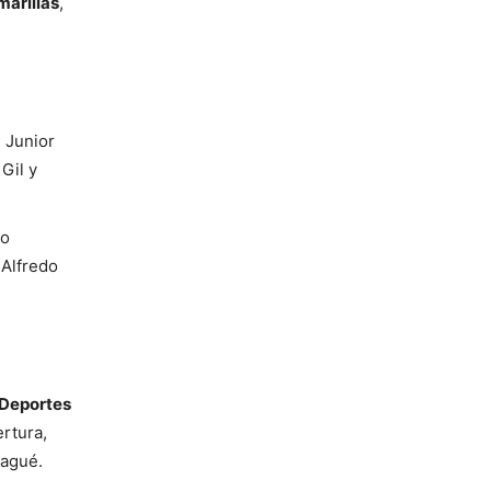
marillas
,
 Junior
Gil y
ro
Alfredo
Deportes
rtura,
agué.