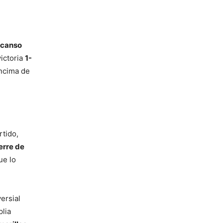
scanso
victoria
1-
encima de
rtido,
erre de
ue lo
ersial
plia