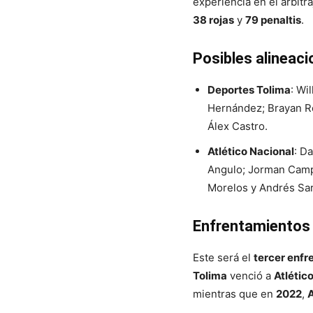
experiencia en el arbitr
38 rojas
y
79 penaltis
.
Posibles alineac
Deportes Tolima
: Wi
Hernández; Brayan Ro
Álex Castro.
Atlético Nacional
: D
Angulo; Jorman Camp
Morelos y Andrés Sa
Enfrentamientos 
Este será el
tercer enfr
Tolima
venció a
Atlétic
mientras que en
2022
,
A