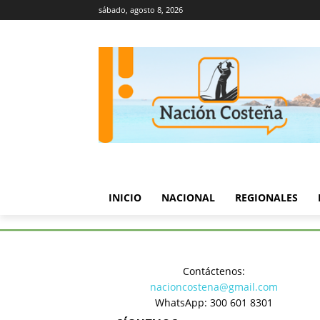
sábado, agosto 8, 2026
INICIO
NACIONAL
REGIONALES
Inicio
Deportes
Nacional y 
Contáctenos:
Deportes
nacioncostena@gmail.com
Nacional y
WhatsApp: 300 601 8301