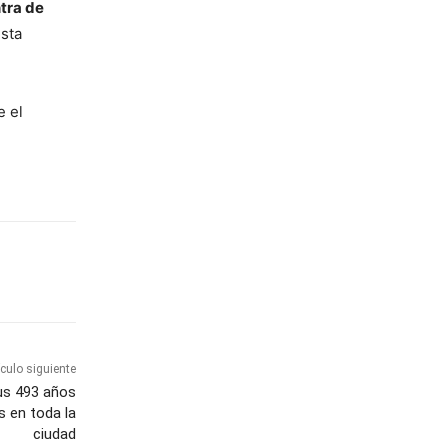
ntra de
esta
e el
ículo siguiente
us 493 años
s en toda la
ciudad