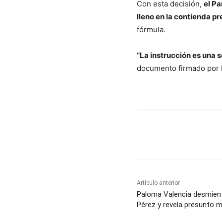
Con esta decisión,
el Pa
lleno en la contienda pr
fórmula.
“La instrucción es una s
documento firmado por l
Cuota
Artículo anterior
Paloma Valencia desmient
Pérez y revela presunto m