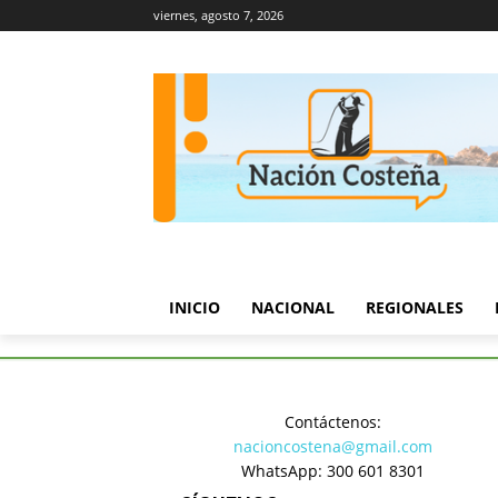
viernes, agosto 7, 2026
INICIO
NACIONAL
REGIONALES
Inicio
Política
Partido de La
Contáctenos:
Política
nacioncostena@gmail.com
Partido de
WhatsApp: 300 601 8301