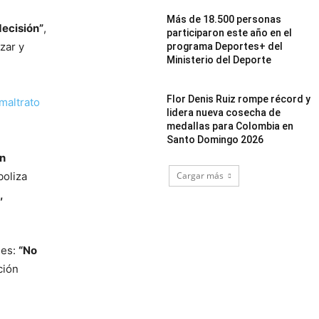
Más de 18.500 personas
decisión”
,
participaron este año en el
zar y
programa Deportes+ del
Ministerio del Deporte
Flor Denis Ruiz rompe récord y
maltrato
lidera nueva cosecha de
medallas para Colombia en
Santo Domingo 2026
en
Cargar más
boliza
,
ses:
“No
ción