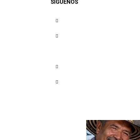
SÍGUENOS
Paloma Va
Cuota