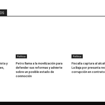
DOS
Política
Política
ista y
Petro llama a la movilización para
Fiscalía captura al alca
es,
defender sus reformas y advierte
La Baja por presunta re
sobre un posible estado de
corrupción en contrato
conmoción