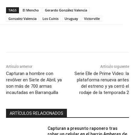
TAGS
El Mencho
Gerardo González Valencia
Gonzalez Valencia
Los Cuinis
Uruguay
Victorville
Artículo anterior
Artículo siguiente
Capturan a hombre con
Serie Elle de Prime Video: la
revólver en Siete de Abril; ya
plataforma renueva antes
son más de 700 armas
del estreno y ya cerró el
incautadas en Barranquilla
rodaje de la temporada 2
ARTÍCULOS RELACIONADOS
Capturan a presunto raponero tras
robar un celular en el barrio Amberes de