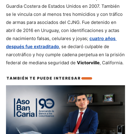
Guardia Costera de Estados Unidos en 2007. También 
se le vincula con al menos tres homicidios y con tráfico 
de armas para asociados del CJNG. Fue detenido en 
abril de 2016 en Uruguay, con identificaciones y actas 
de nacimiento falsas, celulares y joyas; 
cuatro años 
después fue extraditado
, se declaró culpable de 
narcotráfico y hoy cumple cadena perpetua en la prisión 
federal de mediana seguridad de 
Victorville
, California.
TAMBIÉN TE PUEDE INTERESAR
También te puede interesar