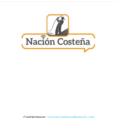
Contáctenos:
nacioncostena@gmail.com