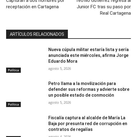
Capturan a dos hombres por
Teófilo Gutiérrez regresa al
receptación en Cartagena
Junior FC tras su paso por
Real Cartagena
ARTÍCULOS RELACIONADOS
Nueva cúpula militar estaría lista y sería
anunciada este miércoles, afirma Jorge
Eduardo Mora
agosto 5, 2026
Política
Petro llama a la movilización para
defender sus reformas y advierte sobre
un posible estado de conmoción
agosto 5, 2026
Política
Fiscalía captura al alcalde de María La
Baja por presunta red de corrupción en
contratos de regalías
agosto 4, 2026