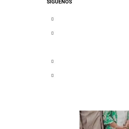
SÍGUENOS
proceso d
Cuota