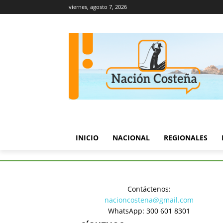
viernes, agosto 7, 2026
INICIO
NACIONAL
REGIONALES
Inicio
Regionales
ACOPI acl
Contáctenos:
Regionales
nacioncostena@gmail.com
ACOPI acla
WhatsApp: 300 601 8301