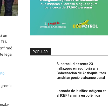
) en
 ELN.
onfirmó
POPULAR
te legal
Supersalud detecta 23
hallazgos en auditoría a la
nto
Gobernación de Antioquia; tres
tendrían posible alcance penal
l gremio
Jornada de la niñez indígena en
el ICBF termina en polémica
onal.»