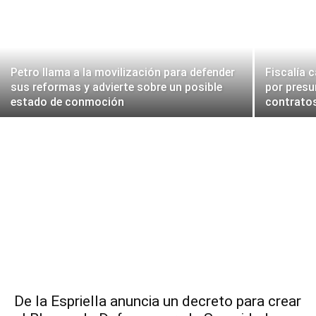
Petro llama a la movilización para defender
Fiscalía 
sus reformas y advierte sobre un posible
por presu
estado de conmoción
contratos
De la Espriella anuncia un decreto para crear