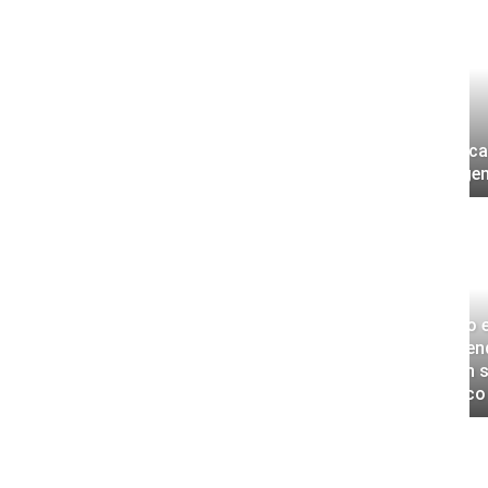
Ola de ca
Cartagen
ena reactivar restitución de
 comunidad afro en Bolívar
Trabajo e
nción de la Procuraduría
recomend
presión 
eléctric