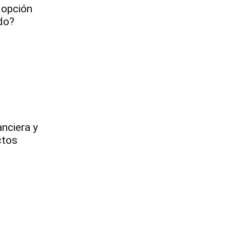
 opción
ndo?
anciera y
ctos