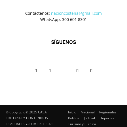
Contáctenos:
nacioncostena@gmail.com
WhatsApp: 300 601 8301
SÍGUENOS
© Copyright ©️ 2025 CASA
Inicio
Nacional
Regionales
EDITORIAL Y CONTENIDOS
Política
Judicial
Deportes
ESPECIALES Y-COMERCE S.A.S.
Turismo y Cultura